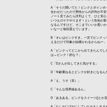
A「そうだ聞いてた！ピンクとポインポ
合わせだったので男性からの評判が不安
ノート見てみたら評判よくて、ひと安心
いつもロケテやります！という告知が新
なるんですけど、そこまでいいか悪いか
いなーと毎回震えています」
B「オレはピンクすき。一言でピンクっ
えるだけで印象が結構かわるからねー」
A「ピンクってどこから出てきたんでし
は→ピンク！的な？」
C「Dさんが出してきた気がする」
D「年齢重ねるとピンクが好きになるん
A「え、うそ（笑）」
C「そんな境界線あるん」
D「あるある。ピンクをスイーツ()と
A「たしかにばかにしていたかもしれま