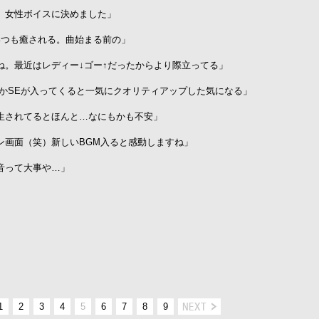
、女性ボイスに決めました」
いつも癒される。曲始まる前の」
ね。最近はレディー↓ゴー↑だったからより際立ってる」
とかSEが入ってくると一気にクオリティアップした気になる」
生されてるとほんと…なにもかも不安」
ン画面（笑）新しいBGM入ると感動しますね」
音って大事や…」
1
2
3
4
5
6
7
8
9