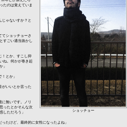
ったのは覚えていま
んじゃないすか？と
ててショッチョーさ
とすごい適当抜かし
じ！とか、すこし抑
いね。何かが巻き起
か」
で！とか」
音がいいとか言った
憶に無いです。ノリ
思ったとかそんな次
ショッチョー
惑しただろう」
だったけど、最終的に女性になったよね」