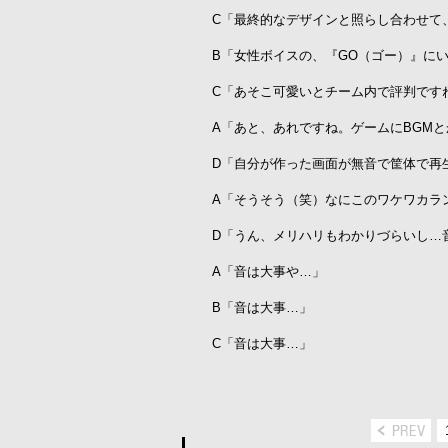
C「最終的なデザインと照らし合わせて
B「女性ボイスの、『GO（ゴー）』に
C「あそこ可愛いとチーム内で評判です
A「あと、あれですね。ゲームにBGM
D「自分が作った画面が無音で筐体で再
A「そうそう（笑）なにこのワケワカラ
D「うん、メリハリもわかりづらいし…
A「音は大事や…」
B「音は大事…」
C「音は大事…」