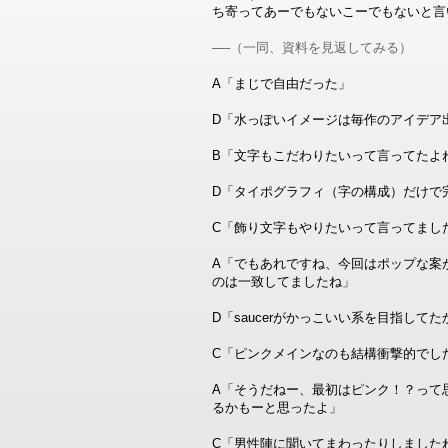
ち寄ってあーでもないこーでもないと言
──（一同、資料を見返してみる）
A「まじで自由だった」
D「水っぽいイメージは毎作のアイデア
B「文字もこだわりたいって言ってたよ
D「タイポグラフィ（字の構成）だけで
C「飾り文字もやりたいって言ってまし
A「でもあれですね、今回はポップな案
のは一致してましたね」
D「saucerがかっこいい系を目指して
C「ピンクメインなのも結構衝撃的でし
A「そうだねー、最初はピンク！？って
るかもーと思ったよ」
C「男性陣に聞いてまわったりしました