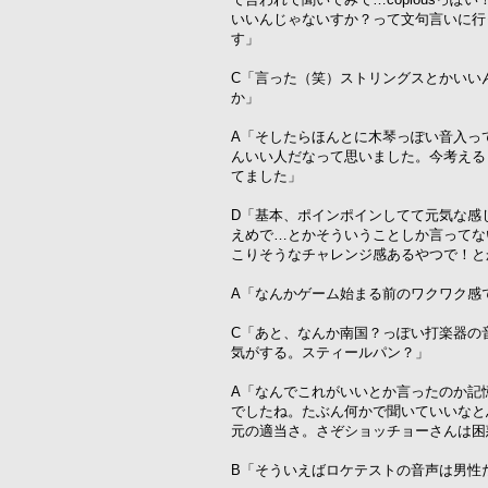
いいんじゃないすか？って文句言いに行
す」
C「言った（笑）ストリングスとかいい
か」
A「そしたらほんとに木琴っぽい音入っ
んいい人だなって思いました。今考える
てました」
D「基本、ポインポインしてて元気な感
えめで…とかそういうことしか言ってな
こりそうなチャレンジ感あるやつで！と
A「なんかゲーム始まる前のワクワク感
C「あと、なんか南国？っぽい打楽器の
気がする。スティールパン？」
A「なんでこれがいいとか言ったのか記
でしたね。たぶん何かで聞いていいなと
元の適当さ。さぞショッチョーさんは困
B「そういえばロケテストの音声は男性