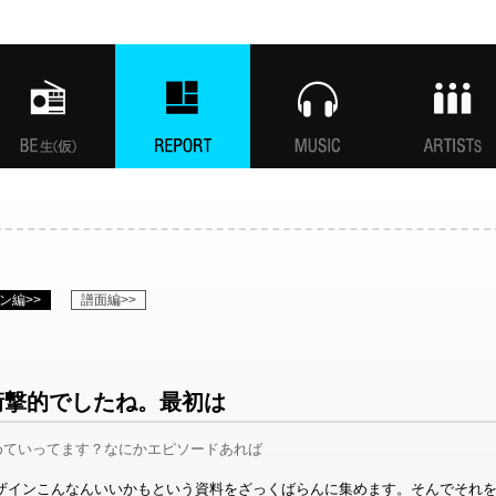
MANI生放送(仮)
特集
MUSIC
ARTISTs
ン編>>
譜面編>>
衝撃的でしたね。最初は
めていってます？なにかエピソードあれば
ザインこんなんいいかもという資料をざっくばらんに集めます。そんでそれ