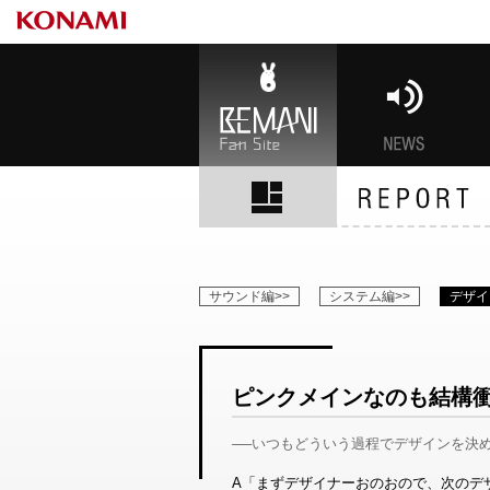
BEMANI Fan Site
NEWS
BE
サウンド編>>
システム編>>
デザイ
ピンクメインなのも結構
──いつもどういう過程でデザインを決
A「まずデザイナーおのおので、次のデ