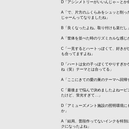
D「アシンメトリーがいいんじゃ～とか
A「で、片方のふくらみをシュッと削っ
じゃーんってなりましたね」
B「良くなったよね。取り付けも楽だし
A「筐体を並べた時のリズミカルな感じ
C「一見するとハートっぽくて、好きが
も合ってますよね」
D「ハートは女の子っぽくてやりすぎか
ね（笑）テーマとは合ってる」
A「ここにきての愛の巣のテーマへ回帰
C「最後まで悩んで決めましたよねーピ
たけど、蛍光すぎて…」
D「アミューズメント施設の照明環境に
か」
A「結局、普段作ってないインクを特別
クになったよね」