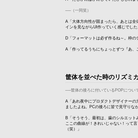
──（一同笑）
A「大体方向性が固まったら、あとは全
インを見ながらUI作っていく感じでし
D「フォーマットは必ず作るね～。枠の
A「作ってるうちにちょっとずつ『あ、
筐体を並べた時のリズミ
──筐体の後ろに付いているPOPについ
A「あれ夜中にプロダクトデザイナーの
ましたよね。PCの後ろに皆で見守りな
B「そうそう、最初は、歯のシルエット
ここの曲線が！きれいじゃない！って言
（笑）」