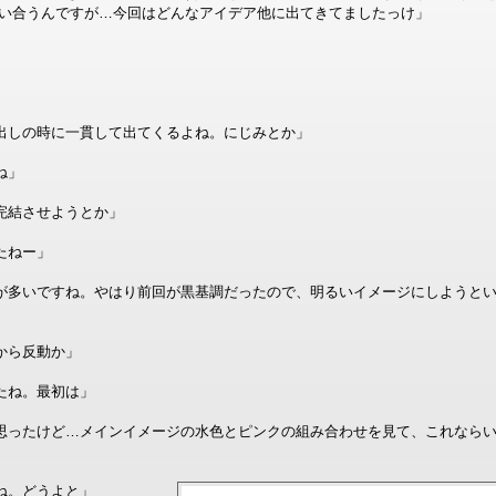
い合うんですが…今回はどんなアイデア他に出てきてましたっけ」
出しの時に一貫して出てくるよね。にじみとか」
ね」
完結させようとか」
たねー」
が多いですね。やはり前回が黒基調だったので、明るいイメージにしようと
たから反動か」
たね。最初は」
思ったけど…メインイメージの水色とピンクの組み合わせを見て、これなら
ね。どうよと」