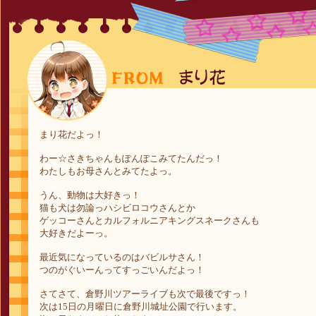
まり花だよっ！
わー☆さきちゃんもぽんぽこみてたんだっ！
わたしもお母さんとみてたよっ。
うん、動物は大好きっ！
猫も犬は勿論っハシビロコウさんとか
ゲッコーさんとカルフォルニアキングスネークさんも
大好きだよーっ。
最近気になっているのはバビルサさん！
つのがぐいーんってすっごいんだよっ！
さてさて、倉野川ツアーライブも次で最後ですっ！
次は15日の月曜日に倉野川城址公園で行います。