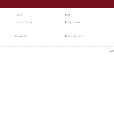
前へ
FAQ
ヘルプ
Terms of Service
Privacy Policy
Contact Us
Cookies Settings
©20