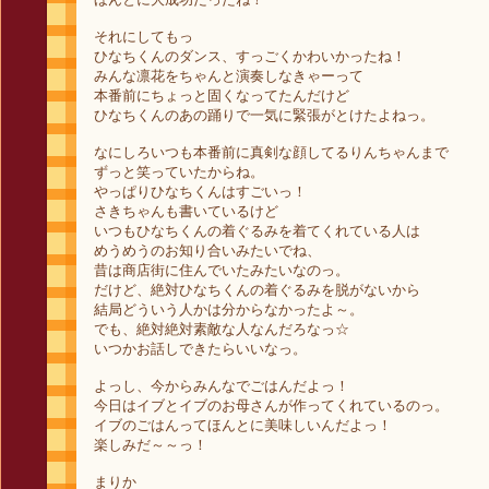
それにしてもっ
ひなちくんのダンス、すっごくかわいかったね！
みんな凛花をちゃんと演奏しなきゃーって
本番前にちょっと固くなってたんだけど
ひなちくんのあの踊りで一気に緊張がとけたよねっ。
なにしろいつも本番前に真剣な顔してるりんちゃんまで
ずっと笑っていたからね。
やっぱりひなちくんはすごいっ！
さきちゃんも書いているけど
いつもひなちくんの着ぐるみを着てくれている人は
めうめうのお知り合いみたいでね、
昔は商店街に住んでいたみたいなのっ。
だけど、絶対ひなちくんの着ぐるみを脱がないから
結局どういう人かは分からなかったよ～。
でも、絶対絶対素敵な人なんだろなっ☆
いつかお話しできたらいいなっ。
よっし、今からみんなでごはんだよっ！
今日はイブとイブのお母さんが作ってくれているのっ。
イブのごはんってほんとに美味しいんだよっ！
楽しみだ～～っ！
まりか