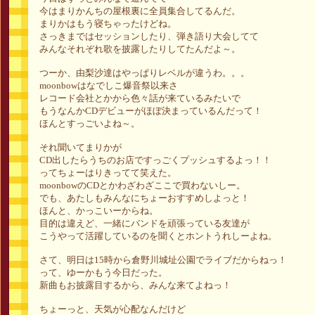
今はまりかんちの屋根裏に全員集合してるんだ。
まりかはもう寝ちゃったけどね。
さっきまではセッションしたり、弾き語り大会してて
みんなそれぞれ歌を披露したりしてたんだよ～。
つーか、由梨沙達はやっぱりレベルが違うわ。。。
moonbowはなでしこ爆音祭以来さ
レコード会社とかから色々話が来ているみたいで
もうなんかCDデビューがほぼ決まっているんだって！
ほんとすっごいよね～。
それ聞いてまりかが
CD出したらうちのお店ですっごくプッシュするよっ！！
ってちょーはりきってて笑えた。
moonbowのCDとかわざわざここで買わないしー。
でも、あたしもみんなにちょーおすすめしよっと！
ほんと、かっこいーからね。
目的は違えど、一緒にバンドを頑張っている友達が
こうやって活躍しているのを聞くとホントうれしーよね。
さて、明日は15時から倉野川城址公園でライブだからねっ！
って、ゆーかもう今日だった。
新曲もお披露目するから、みんな来てよねっ！
ちょーっと、天気が心配なんだけど