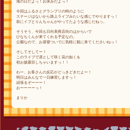
海の日だよっ！お休みだよっ！
今回はふるさとグランプリの時のように
ステージはないから路上ライブみたいな感じでやりますっ！
前にイブとりんちゃんがやってたような感じだねっ。
そうそう、今回も日向美商店街のはからいで
ひなちくんが来てくれる予定なの。
公園なので、お昼寝ついでに気軽に観に来てくださいねっ！
そしてそしてー！
このライブで凛として咲く花の如くを
初お披露目しちゃいますっ！！
わー、お客さんの反応がどっきどきだよー！
明日はみんなで一日練習しますっ！
頑張るぞーーー！
おーーーーっ！
まりか