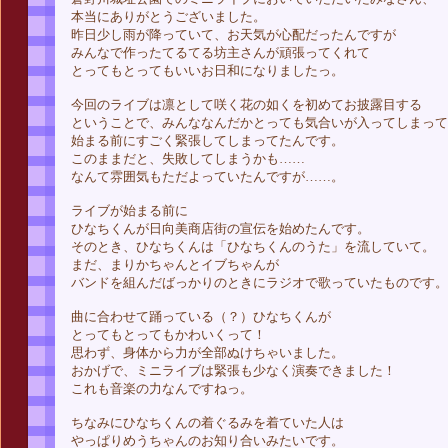
本当にありがとうございました。
昨日少し雨が降っていて、お天気が心配だったんですが
みんなで作ったてるてる坊主さんが頑張ってくれて
とってもとってもいいお日和になりましたっ。
今回のライブは凛として咲く花の如くを初めてお披露目する
ということで、みんななんだかとっても気合いが入ってしまって
始まる前にすごく緊張してしまってたんです。
このままだと、失敗してしまうかも……
なんて雰囲気もただよっていたんですが……。
ライブが始まる前に
ひなちくんが日向美商店街の宣伝を始めたんです。
そのとき、ひなちくんは「ひなちくんのうた」を流していて。
まだ、まりかちゃんとイブちゃんが
バンドを組んだばっかりのときにラジオで歌っていたものです。
曲に合わせて踊っている（？）ひなちくんが
とってもとってもかわいくって！
思わず、身体から力が全部ぬけちゃいました。
おかげで、ミニライブは緊張も少なく演奏できました！
これも音楽の力なんですねっ。
ちなみにひなちくんの着ぐるみを着ていた人は
やっぱりめうちゃんのお知り合いみたいです。