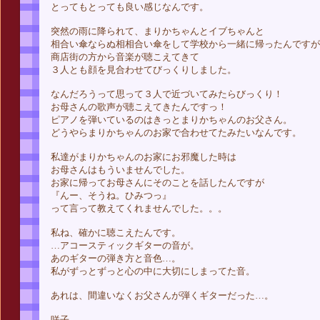
とってもとっても良い感じなんです。
突然の雨に降られて、まりかちゃんとイブちゃんと
相合い傘ならぬ相相合い傘をして学校から一緒に帰ったんですが
商店街の方から音楽が聴こえてきて
３人とも顔を見合わせてびっくりしました。
なんだろうって思って３人で近づいてみたらびっくり！
お母さんの歌声が聴こえてきたんですっ！
ピアノを弾いているのはきっとまりかちゃんのお父さん。
どうやらまりかちゃんのお家で合わせてたみたいなんです。
私達がまりかちゃんのお家にお邪魔した時は
お母さんはもういませんでした。
お家に帰ってお母さんにそのことを話したんですが
『んー、そうね。ひみつっ』
って言って教えてくれませんでした。。。
私ね、確かに聴こえたんです。
…アコースティックギターの音が。
あのギターの弾き方と音色…。
私がずっとずっと心の中に大切にしまってた音。
あれは、間違いなくお父さんが弾くギターだった…。
咲子