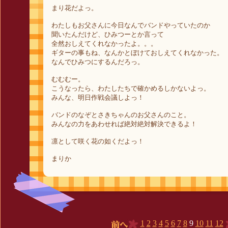
まり花だよっ。
わたしもお父さんに今日なんでバンドやっていたのか
聞いたんだけど、ひみつーとか言って
全然おしえてくれなかったよ。。。
ギターの事もね、なんかとぼけておしえてくれなかった。
なんでひみつにするんだろっ。
むむむー。
こうなったら、わたしたちで確かめるしかないよっ。
みんな、明日作戦会議しよっ！
バンドのなぞとさきちゃんのお父さんのこと。
みんなの力をあわせれば絶対絶対解決できるよ！
凛として咲く花の如くだよっ！
まりか
1
2
3
4
5
6
7
8
9
10
11
12