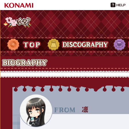
ひなビタ♪
TOP
DISCOGRAPHY
PROFIL
Biography