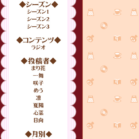
シーズン
シーズン1
シーズン2
シーズン3
コンテンツ
ラジオ
投稿者
まり花
一舞
咲子
めう
凛
夏陽
心菜
日向