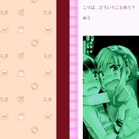
こりは…どういうことめう？
めう