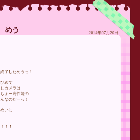
2014年07月20日
が終了しためうっ！
たひめで
んしカメラは
るちょー高性能の
ょんなのだーっ！
くめいに
っ！！！