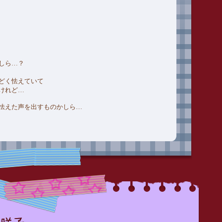
しら…？
どく怯えていて
けれど…
怯えた声を出すものかしら…