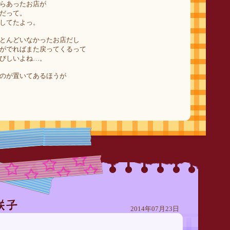
らあったお店が
だって。
してたよっ。
とんどいなかったお店だし
がでればまた戻ってくるって
びしいよね…。
のが置いてあるほうが
2014年07月23日