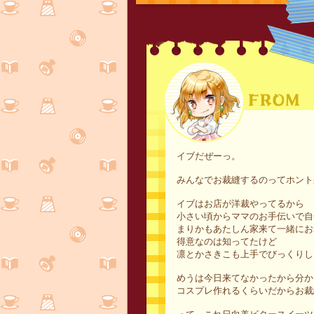
イブだぜーっ。
みんなでお裁縫するのってホント
イブはお店が洋裁やってるから
小さい頃からママのお手伝いで自
まりかもあたしん家来て一緒にお
得意なのは知ってたけど
凛とかさきこも上手でびっくりし
めうは今日来てなかったから分か
コスプレ作れるくらいだからお裁