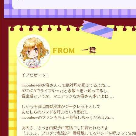
イブだぜ～っ！
moonbowのお客さんって絶対耳が肥えてるよね…。
AZTeCAでライブやったとき散々思い知ってるし。
音楽通というか、マニアックなお客さん多いよね…。
しかも今回は由梨沙達がシークレットとして
あたしらのバンドを呼ぶという形だし
moonbowのファンもちょー期待しちゃうだろうね…。
あのさ、さっき由梨沙に電話ごしに言われたのよ
『ふふふ。ブログで私達が一番尊敬してるバンドを呼ぶって告知