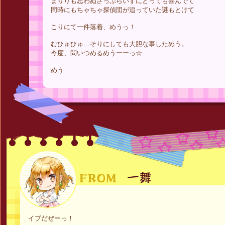
まりりも思わぬさっぷらいずにとっても喜んでて
同時にもちゃちゃ探偵団が追っていた謎もとけて
こりにて一件落着、めうっ！
むひゅひゅ…そりにしても大胆な事しためう。
今度、問いつめるめうーーっ☆
めう
イブだぜーっ！