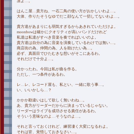
凛よ…。
はんこ屋…貴方ね、一石二鳥の使い方がおかしいわよ…。
大体、作りたそうなゆでだこ顔なんて一切してないわよ…。
貴方達があまりにも弱気すぎるからあきれていただけよ。
moonbowは確かにクオリティが高いバンドだけれど
私達は私達がすべき音楽を奏でればいいのよ。
貴方達は自分の為に音楽を演奏しているわけでは無い…。
商店街の為、仲間の為、人を助けたい為…。
必ず、真面目でひたむきな想いがそこにあるわ。
それだけで十分よ…。
分かったわ。今回は私が曲を作る。
ただし、一つ条件があるわ。
レ…レ、レコード屋も、私とい、一緒に歌う事…。
い、いいかしら…？
かかか勘違いはして欲しく無いわね…。
あ、貴方がリーダーだからに決まっているじゃない。
リーダーはライブを成功させる責任があるわ。
そういう意味なのよ…そうなのよ…。
それと言っておくけれど、練習凄く大変になるわよ。
それは皆、覚悟しておきなさい…。