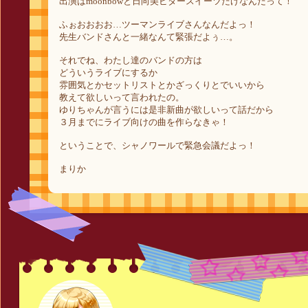
出演はmoonbowと日向美ビタースイーツだけなんだって！
ふぉおおおお…ツーマンライブさんなんだよっ！
先生バンドさんと一緒なんて緊張だよぅ…。
それでね、わたし達のバンドの方は
どういうライブにするか
雰囲気とかセットリストとかざっくりとでいいから
教えて欲しいって言われたの。
ゆりちゃんが言うには是非新曲が欲しいって話だから
３月までにライブ向けの曲を作らなきゃ！
ということで、シャノワールで緊急会議だよっ！
まりか