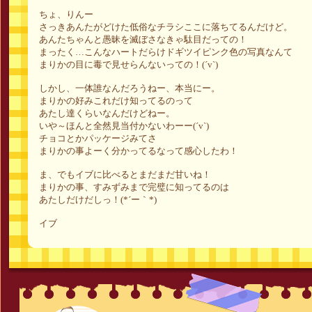
ちょ、りんー
さっきあんたがどけた低俗なチラシここに落ちてるんだけど。
あんたちゃんと愚昧を滅ぼさなきゃ駄目だっての！
まったく…こんなハートだらけドギツイピンク色の写真なんて
まりかの目に毒で見せらんないっての！(´v`)
しかし、一体誰なんだろうねー、本当にー。
まりかの好みこれだけ知ってるのって
あたし達くらいなんだけどねー。
いや～ほんと全然見当付かないわーー(´v`)
チョコとかパッケージみてさ
まりかの事よーく分かってるなって感心したわ！
ま、でもイブに比べるとまだまだ甘いね！
まりかの事、すみずみまで完璧に知ってるのは
あたしだけだしっ！(*´ー｀*)
イブ