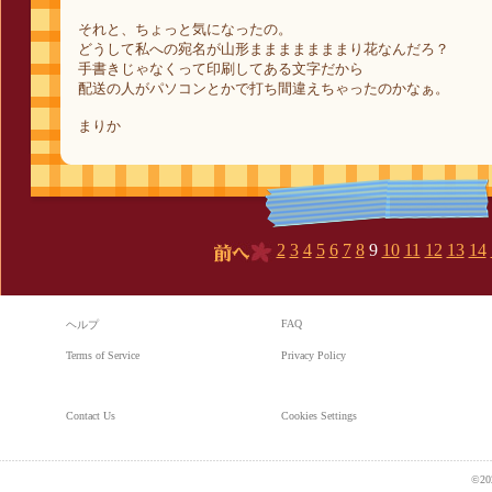
それと、ちょっと気になったの。
どうして私への宛名が山形まままままままり花なんだろ？
手書きじゃなくって印刷してある文字だから
配送の人がパソコンとかで打ち間違えちゃったのかなぁ。
まりか
2
3
4
5
6
7
8
9
10
11
12
13
14
前へ
FAQ
ヘルプ
Terms of Service
Privacy Policy
Contact Us
Cookies Settings
©20