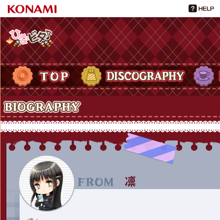
ひなビタ♪
TOP
DISCOGRAPHY
PROFIL
Biography