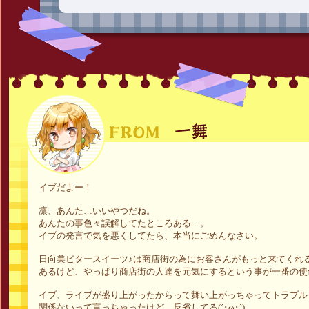
イブだよー！
凛、あんた…いいやつだね。
あんたの事色々誤解してたところある…。
イブの発言で気を悪くしてたら、本当にごめんなさい。
日向美ビタースイーツ♪は商店街の為にお客さんがもっと来てくれ
あるけど、やっぱり商店街の人達を元気にするという事が一番の使
イブ、ライブが盛り上がったからって舞い上がっちゃってトラブル
関係ないって言っちゃったけど…反省してる(´･ω･`)