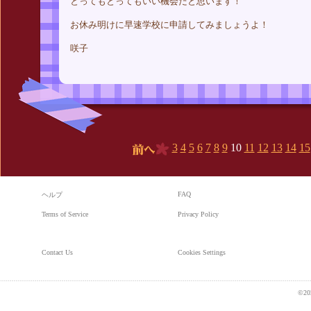
とってもとってもいい機会だと思います！
お休み明けに早速学校に申請してみましょうよ！
咲子
3
4
5
6
7
8
9
10
11
12
13
14
15
前へ
FAQ
ヘルプ
Terms of Service
Privacy Policy
Contact Us
Cookies Settings
©20