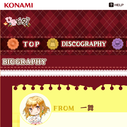
ひなビタ♪
TOP
DISCOGRAPHY
PROFIL
Biography