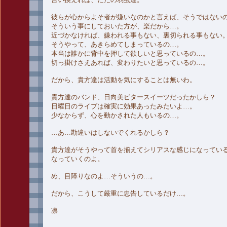
彼らが心からよそ者が嫌いなのかと言えば、そうではない
そういう事にしておいた方が、楽だから…。
近づかなければ、嫌われる事もない、裏切られる事もない
そうやって、あきらめてしまっているの…。
本当は誰かに背中を押して欲しいと思っているの…。
切っ掛けさえあれば、変わりたいと思っているの…。
だから、貴方達は活動を気にすることは無いわ。
貴方達のバンド、日向美ビタースイーツだったかしら？
日曜日のライブは確実に効果あったみたいよ…。
少なからず、心を動かされた人もいるの…。
…あ…勘違いはしないでくれるかしら？
貴方達がそうやって首を揃えてシリアスな感じになってい
なっていくのよ。
め、目障りなのよ…そういうの…。
だから、こうして厳重に忠告しているだけ…。
凛