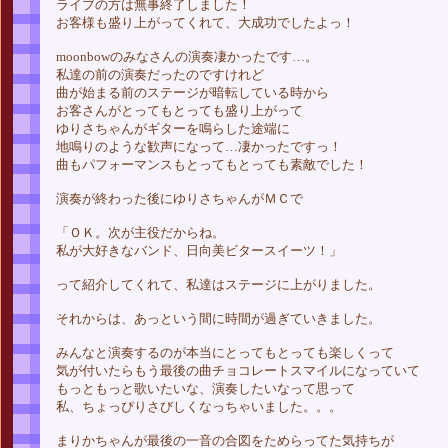
ライブの方は無事終了しました！
お客様も盛り上がってくれて、大成功でしたよっ！
moonbowのみなさんの演奏凄かったです…。
私達の前の演奏だったのですけれど
曲が始まる前のステージが暗転している時から
お客さんがとってもとっても盛り上がって
ゆりさちゃんがギターを鳴らした途端に
地鳴りのような歓声になって…凄かったですっ！
曲もパフォーマンスもとってもとっても素敵でした！
演奏が終わった後にゆりさちゃんがＭＣで
「ＯＫ。次が主役だからね。
私が大好きなバンド、日向美ビタースイーツ！」
って紹介してくれて、私達はステージに上がりました。
それからは、あっという間に時間が過ぎていきました。
みんなと演奏するのが本当にとってもとっても楽しくって
気が付いたらもう最後の曲チョコレートスマイルになっていて
もっともっと歌いたいな、演奏したいなって思って
私、ちょっぴりさびしくなっちゃいました。。。
まりかちゃんが最後の一音の合図をためらってた気持ちが