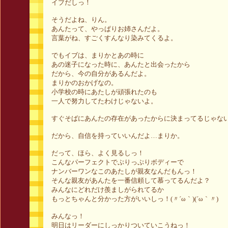
イブだしっ！
そうだよね、りん。
あんたって、やっぱりお姉さんだよ。
言葉がね、すごくすんなり染みてくるよ。
でもイブは、まりかとあの時に
あの迷子になった時に、あんたと出会ったから
だから、今の自分があるんだよ。
まりかのおかげなの。
小学校の時にあたしが頑張れたのも
一人で努力してたわけじゃないよ。
すぐそばにあんたの存在があったからに決まってるじゃな
だから、自信を持っていいんだよ…まりか。
だって、ほら、よく見るしっ！
こんなパーフェクトでぷりっぷりボディーで
ナンバーワンなこのあたしが親友なんだもんっ！
そんな親友があんたを一番信頼して慕ってるんだよ？
みんなにどれだけ羨ましがられてるか
もっとちゃんと分かった方がいいしっ！(〃´ω｀)(´ω｀〃)
みんなっ！
明日はリーダーにしっかりついていこうねっ！