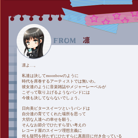
凛よ…。
私達は決してmoonbowのように
時代を席巻するアーティストでは無いわ。
彼女達のように音楽雑誌やメジャーレーベルが
こぞって取り上げるようなバンドには
今後も決してならないでしょう。
日向美ビタースイーツというバンドは
自分達の育ててくれた場所を思って
大切な人達への幸せを願う。
そんなお節介でひたすら甘い考えの
レコード屋のスイーツ理想主義に
何も疑問を持たずにひたすらに真面目に付き合っている