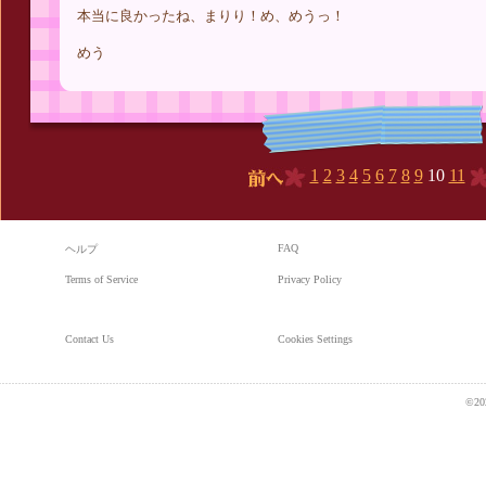
本当に良かったね、まりり！め、めうっ！
めう
1
2
3
4
5
6
7
8
9
10
11
前へ
FAQ
ヘルプ
Terms of Service
Privacy Policy
Contact Us
Cookies Settings
©20