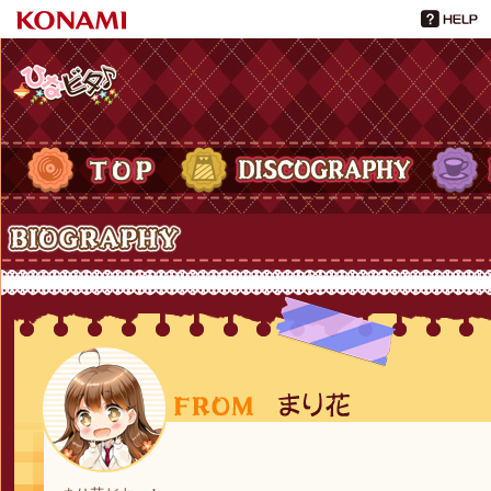
ひなビタ♪
TOP
DISCOGRAPHY
PROFIL
Biography