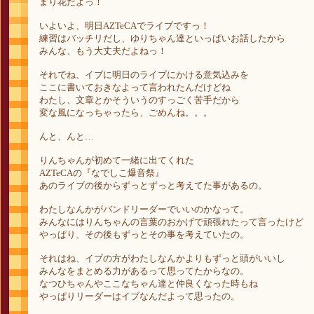
まり花だよっ！
いよいよ、明日AZTeCAでライブですっ！
練習はバッチリだし、ゆりちゃん達といっぱいお話したから
みんな、もう大丈夫だよねっ！
それでね、イブに明日のライブにかける意気込みを
ここに書いておきなよって言われたんだけどね
わたし、文章とかそういうのすっごく苦手だから
変な風になっちゃったら、ごめんね。。。
んと、んと…
りんちゃんが初めて一緒に出てくれた
AZTeCAの『なでしこ爆音祭』
あのライブの後からずっとずっと考えてた事があるの。
わたしなんかがバンドリーダーでいいのかなって。
みんなにはりんちゃんの言葉のおかげで頑張れたって言ったけど
やっぱり、その後もずっとその事を考えていたの。
それはね、イブの方がわたしなんかよりもずっと頭がいいし
みんなをまとめる力があるって思ってたからなの。
なつひちゃんやここなちゃん達と仲良くなった時もね
やっぱりリーダーはイブなんだよって思ったの。