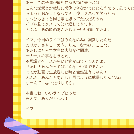
あー、この子達が最初に商店街に来た時は
こんな光景とか絶対に想像できなかっただろうなって思って
ちょっとおかしくなってさ、少しクスって笑ったら
なつひもきっと同じ事を思ってたんだろうね
イブを見てクスって笑い返してきてさ。
ふふふ、あの時のあんたちょーいい顔してたよ。
イブ、今日のライブはみんなの為に演奏したんだ。
まりか、さきこ、めう、りん、なつひ、ここな。
あたしにとって本当に大切な仲間達。
一人一人の事を思うとね、
不思議とベースからいい音が出てくるんだよ。
『あれ？あんたってばこんないい音でるんだ
ってか動画で生放送した時と全然違うじゃん！
ふふふ、あんたもあたしと同じように成長したんだね』
なーんて、思ったりしてさ。
本当にね、いいライブだった！
みんな、ありがとねっ！
イブ