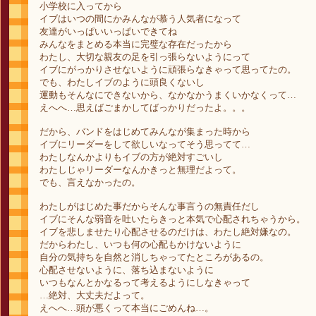
小学校に入ってから
イブはいつの間にかみんなが慕う人気者になって
友達がいっぱいいっぱいできてね
みんなをまとめる本当に完璧な存在だったから
わたし、大切な親友の足を引っ張らないようにって
イブにがっかりさせないように頑張らなきゃって思ってたの。
でも、わたしイブのように頭良くないし
運動もそんなにできないから、なかなかうまくいかなくって…
えへへ…思えばごまかしてばっかりだったよ。。。
だから、バンドをはじめてみんなが集まった時から
イブにリーダーをして欲しいなってそう思ってて…
わたしなんかよりもイブの方が絶対すごいし
わたしじゃリーダーなんかきっと無理だよって。
でも、言えなかったの。
わたしがはじめた事だからそんな事言うの無責任だし
イブにそんな弱音を吐いたらきっと本気で心配されちゃうから。
イブを悲しませたり心配させるのだけは、わたし絶対嫌なの。
だからわたし、いつも何の心配もかけないように
自分の気持ちを自然と消しちゃってたところがあるの。
心配させないように、落ち込まないように
いつもなんとかなるって考えるようにしなきゃって
…絶対、大丈夫だよって。
えへへ…頭が悪くって本当にごめんね…。