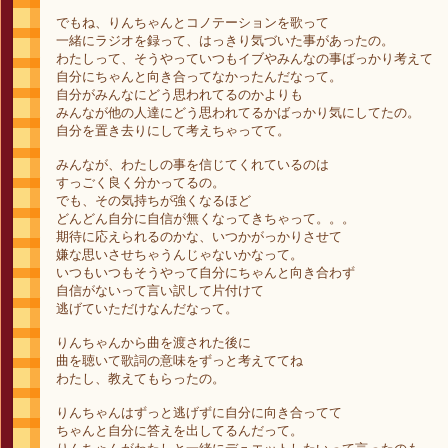
でもね、りんちゃんとコノテーションを歌って
一緒にラジオを録って、はっきり気づいた事があったの。
わたしって、そうやっていつもイブやみんなの事ばっかり考えて
自分にちゃんと向き合ってなかったんだなって。
自分がみんなにどう思われてるのかよりも
みんなが他の人達にどう思われてるかばっかり気にしてたの。
自分を置き去りにして考えちゃってて。
みんなが、わたしの事を信じてくれているのは
すっごく良く分かってるの。
でも、その気持ちが強くなるほど
どんどん自分に自信が無くなってきちゃって。。。
期待に応えられるのかな、いつかがっかりさせて
嫌な思いさせちゃうんじゃないかなって。
いつもいつもそうやって自分にちゃんと向き合わず
自信がないって言い訳して片付けて
逃げていただけなんだなって。
りんちゃんから曲を渡された後に
曲を聴いて歌詞の意味をずっと考えててね
わたし、教えてもらったの。
りんちゃんはずっと逃げずに自分に向き合ってて
ちゃんと自分に答えを出してるんだって。