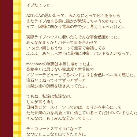
イブだよっと！
AZTeCAの思い出って、みんなにとって色々あるから
またライブ始まる前に誰かが緊張しちゃうのかなって
イブ、因幡に向かう電車の中で少し考えちゃったけど…
実際ライブハウスに着いたらそんな事全然無かった。
みんながまりかとパチって目を合わせて
いっぱい楽しもうね！って無言で会話してさ
ふふふ、あたしら本当に最強に仲良しバンドなんだなって。
moonbowの演奏は本当に凄かったよ。
高校生とは思えない完成度と世界観で
メジャーデビューしてるバンドよりも全然レベル高く感じた
流石だよねってイブずっとずっと
由梨沙達の演奏を聴き入ってたよ。
でもね、私達は私達なの。
りんが言う通り、
日向美ビタースイーツってのは、まりかを中心にして
ただ音楽の力を馬鹿正直に信じているってだけのバンドなん
そんなの、もうみんな分かってるし。
チョコレートスマイルになって
なつひとここなと出てきたときに