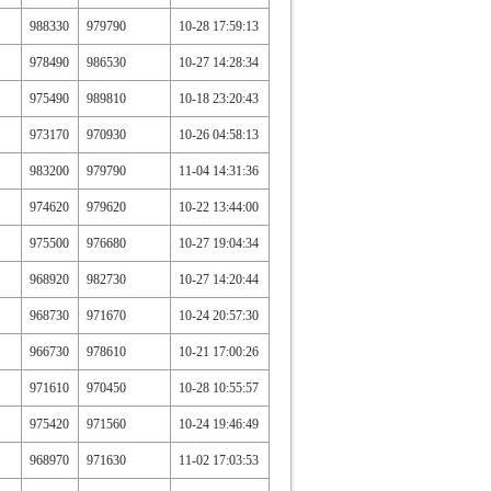
988330
979790
10-28 17:59:13
978490
986530
10-27 14:28:34
975490
989810
10-18 23:20:43
973170
970930
10-26 04:58:13
983200
979790
11-04 14:31:36
974620
979620
10-22 13:44:00
975500
976680
10-27 19:04:34
968920
982730
10-27 14:20:44
968730
971670
10-24 20:57:30
966730
978610
10-21 17:00:26
971610
970450
10-28 10:55:57
975420
971560
10-24 19:46:49
968970
971630
11-02 17:03:53