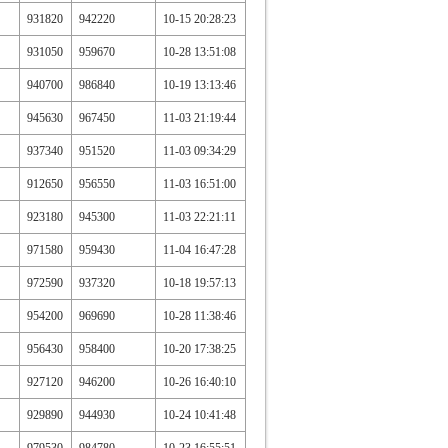
931820
942220
10-15 20:28:23
931050
959670
10-28 13:51:08
940700
986840
10-19 13:13:46
945630
967450
11-03 21:19:44
937340
951520
11-03 09:34:29
912650
956550
11-03 16:51:00
923180
945300
11-03 22:21:11
971580
959430
11-04 16:47:28
972590
937320
10-18 19:57:13
954200
969690
10-28 11:38:46
956430
958400
10-20 17:38:25
927120
946200
10-26 16:40:10
929890
944930
10-24 10:41:48