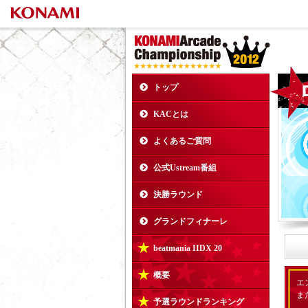
トップ
KACとは
よくあるご質問
公式Ustream番組
決勝ラウンド
グランドフィナーレ
beatmania IIDX 20
概要
エ
ま
予選ラウンドランキング