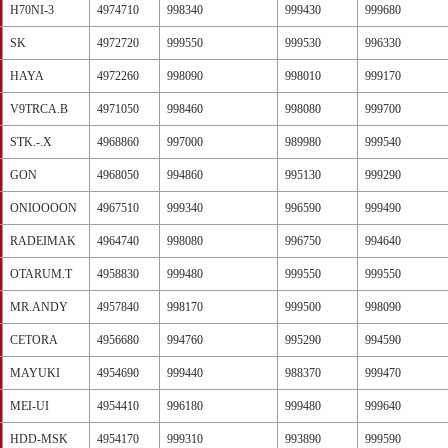
H70NI-3
4974710
998340
999430
999680
SK
4972720
999550
999530
996330
HAYA
4972260
998090
998010
999170
V9TRCA.B
4971050
998460
998080
999700
STK.-.X
4968860
997000
989980
999540
GON
4968050
994860
995130
999290
ONIOOOON
4967510
999340
996590
999490
RADEIMAK
4964740
998080
996750
994640
OTARUM.T
4958830
999480
999550
999550
MR.ANDY
4957840
998170
999500
998090
CETORA
4956680
994760
995290
994590
MAYUKI
4954690
999440
988370
999470
MEI-UI
4954410
996180
999480
999640
HDD-MSK
4954170
999310
993890
999590