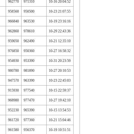
962770
971310
10-16 20:04:52
958560
950500
10-23 21:07:55
966840
963530
10-19 23:16:16
962860
978610
10-29 22:43:36
959050
962490
10-21 12:35:10
976850
950360
10-27 16:58:32
954930
953390
10-31 20:23:59
980780
981890
10-27 20:10:53
947570
963390
10-23 22:45:03
915930
977540
10-15 22:59:37
968980
977470
10-27 19:42:10
952230
965390
10-15 13:54:53
961720
977360
10-21 15:04:46
961580
956370
10-19 10:51:51