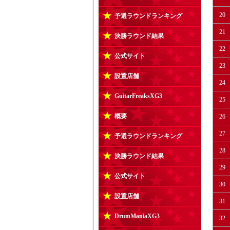
20
予選ラウンドランキング
21
決勝ラウンド結果
22
公式サイト
23
設置店舗
24
GuitarFreaksXG3
25
概要
26
27
予選ラウンドランキング
28
決勝ラウンド結果
29
公式サイト
30
設置店舗
31
DrumManiaXG3
32