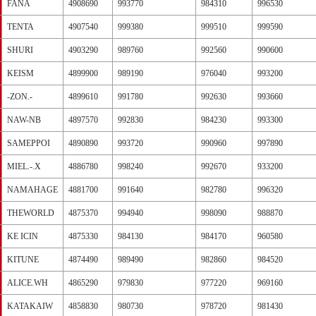
FANA
4908690
993770
984310
996530
TENTA
4907540
999380
999510
999590
SHURI
4903290
989760
992560
990600
KEISM
4899900
989190
976040
993200
-ZON.-
4899610
991780
992630
993660
NAW-NB
4897570
992830
984230
993300
SAMEPPOI
4890890
993720
990960
997890
MIEL.-.X
4886780
998240
992670
933200
NAMAHAGE
4881700
991640
982780
996320
THEWORLD
4875370
994940
998090
988870
KE ICIN
4875330
984130
984170
960580
KITUNE
4874490
989490
982860
984520
ALICE.WH
4865290
979830
977220
969160
KATAKAIW
4858830
980730
978720
981430