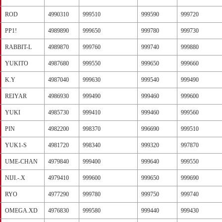
ROD
4990310
999510
999590
999720
PP1!
4989890
999650
999780
999730
RABBIT-L
4989870
999760
999740
999880
YUKITO
4987680
999550
999650
999660
K.Y
4987040
999630
999540
999490
REIYAR
4986930
999490
999460
999600
YUKI
4985730
999410
999460
999560
PIN
4982200
998370
996690
999510
YUK1-S
4981720
998340
999320
997870
UME-CHAN
4979840
999400
999640
999550
NIJI.-.X
4979410
999600
999650
999690
RYO
4977290
999780
999750
999740
OMEGA.XD
4976830
999580
999440
999430