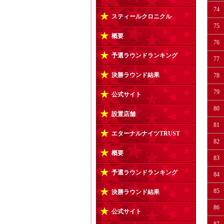
74
スティールクロニクル
75
概要
76
予選ラウンドランキング
77
決勝ラウンド結果
78
79
公式サイト
80
設置店舗
81
エターナルナイツTRUST
82
概要
83
予選ラウンドランキング
84
85
決勝ラウンド結果
86
公式サイト