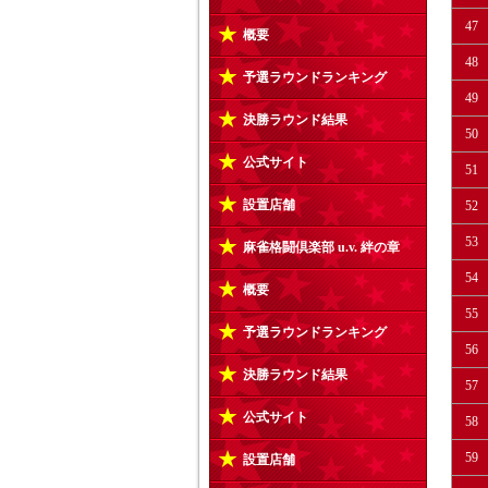
47
概要
48
予選ラウンドランキング
49
決勝ラウンド結果
50
公式サイト
51
設置店舗
52
53
麻雀格闘倶楽部 u.v. 絆の章
54
概要
55
予選ラウンドランキング
56
決勝ラウンド結果
57
公式サイト
58
59
設置店舗