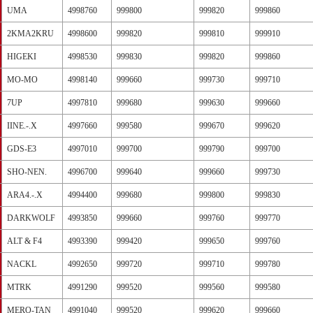
UMA
4998760
999800
999820
999860
2KMA2KRU
4998600
999820
999810
999910
HIGEKI
4998530
999830
999820
999860
MO-MO
4998140
999660
999730
999710
7UP
4997810
999680
999630
999660
IINE.-.X
4997660
999580
999670
999620
GDS-E3
4997010
999700
999790
999700
SHO-NEN.
4996700
999640
999660
999730
ARA4.-.X
4994400
999680
999800
999830
DARKWOLF
4993850
999660
999760
999770
ALT & F4
4993390
999420
999650
999760
NACKL
4992650
999720
999710
999780
MTRK
4991290
999520
999560
999580
MERO-TAN
4991040
999520
999620
999660