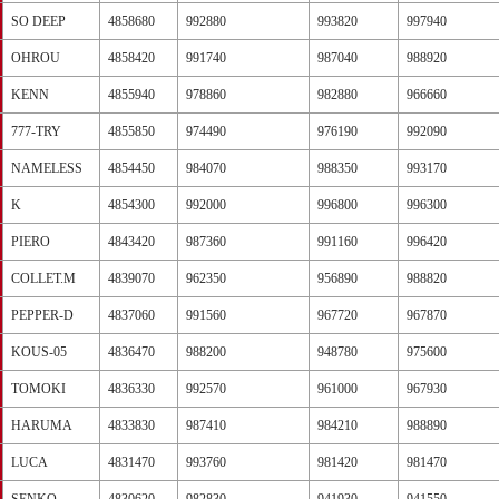
SO DEEP
4858680
992880
993820
997940
OHROU
4858420
991740
987040
988920
KENN
4855940
978860
982880
966660
777-TRY
4855850
974490
976190
992090
NAMELESS
4854450
984070
988350
993170
K
4854300
992000
996800
996300
PIERO
4843420
987360
991160
996420
COLLET.M
4839070
962350
956890
988820
PEPPER-D
4837060
991560
967720
967870
KOUS-05
4836470
988200
948780
975600
TOMOKI
4836330
992570
961000
967930
HARUMA
4833830
987410
984210
988890
LUCA
4831470
993760
981420
981470