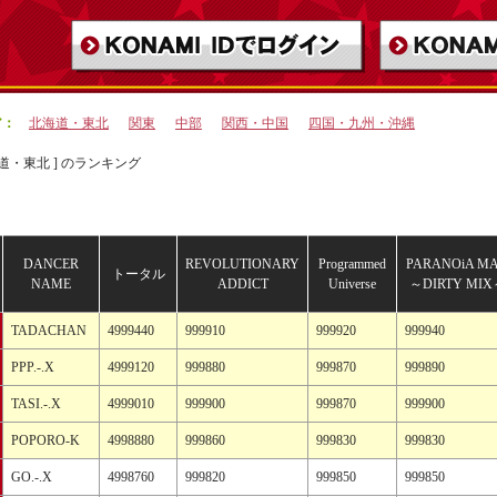
ア：
北海道・東北
関東
中部
関西・中国
四国・九州・沖縄
海道・東北 ] のランキング
DANCER
REVOLUTIONARY
Programmed
PARANOiA M
トータル
NAME
ADDICT
Universe
～DIRTY MI
TADACHAN
4999440
999910
999920
999940
PPP.-.X
4999120
999880
999870
999890
TASI.-.X
4999010
999900
999870
999900
POPORO-K
4998880
999860
999830
999830
GO.-.X
4998760
999820
999850
999850