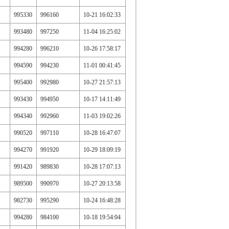
995330
996160
10-21 16:02:33
993480
997250
11-04 16:25:02
994280
996210
10-26 17:58:17
994590
994230
11-01 00:41:45
995400
992980
10-27 21:57:13
993430
994950
10-17 14:11:49
994340
992960
11-03 19:02:26
990520
997110
10-28 16:47:07
994270
991920
10-29 18:09:19
991420
989830
10-28 17:07:13
989500
990970
10-27 20:13:58
982730
995290
10-24 16:48:28
994280
984100
10-18 19:54:04