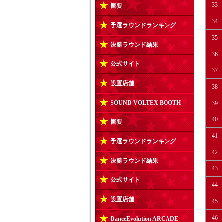
33
概要
34
予選ラウンドランキング
35
決勝ラウンド結果
36
公式サイト
37
設置店舗
38
SOUND VOLTEX BOOTH
39
40
概要
41
予選ラウンドランキング
42
決勝ラウンド結果
43
公式サイト
44
設置店舗
45
46
DanceEvolution ARCADE