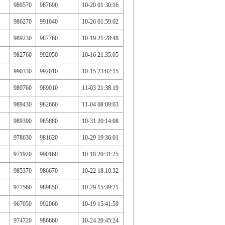
989570
987690
10-20 01:30:16
986270
991040
10-26 01:59:02
989230
987760
10-19 21:28:48
982760
992050
10-16 21:35:05
990330
992010
10-15 23:02:15
989760
989010
11-03 21:38:19
989430
982660
11-04 08:09:03
989390
985880
10-31 20:14:08
978630
981620
10-29 19:36:01
971920
990160
10-18 20:31:25
985370
986670
10-22 18:10:32
977560
989850
10-29 15:39:21
967050
992060
10-19 15:41:59
974720
986660
10-24 20:45:24