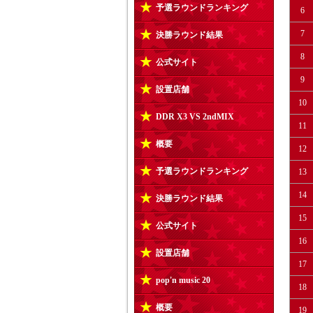
予選ラウンドランキング
6
7
決勝ラウンド結果
8
公式サイト
9
設置店舗
10
DDR X3 VS 2ndMIX
11
概要
12
予選ラウンドランキング
13
14
決勝ラウンド結果
15
公式サイト
16
設置店舗
17
pop'n music 20
18
概要
19