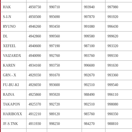
HAK
4950750
990710
993940
997980
S-I-N
4950500
995690
997870
991920
RYUNO
4946260
993450
991080
996430
DL
4942860
999560
999580
999620
XEFEEL
4940600
997190
987100
993320
VAIZARDX
4940090
992760
993760
999330
KAREN
4934160
993750
996600
991630
GRN.-.X
4929350
991670
992670
993360
FU-BU-KI
4926050
993600
992510
999540
RAINA
4925860
995920
988490
996110
TAKAPON
4925370
992720
992510
998080
HARIBOXX
4912210
989120
985760
990350
JF-S.TNK
4911930
998250
984270
988810