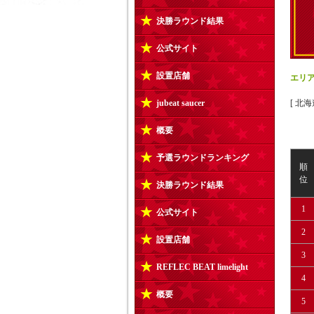
決勝ラウンド結果
公式サイト
設置店舗
エリ
jubeat saucer
[ 北
概要
予選ラウンドランキング
順
位
決勝ラウンド結果
1
公式サイト
2
設置店舗
3
REFLEC BEAT limelight
4
概要
5