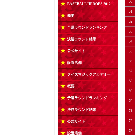
60
BASEBALL HEROES 2012
61
概要
62
予選ラウンドランキング
63
決勝ラウンド結果
64
公式サイト
65
66
設置店舗
67
クイズマジックアカデミー
68
概要
69
予選ラウンドランキング
70
決勝ラウンド結果
71
72
公式サイト
73
設置店舗