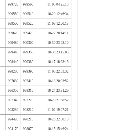
999720
999560
11-03 04:25:18
999550
999510
10-20 12:46:34
999500
999520
11-03 12:00:13
999620
999420
10-27 20:14:11
999480
999360
10-30 23:03:16
999440
999350
10-30 23:15:06
998440
999380
10-17 18:23:16
998280
999390
11-03 22:33:32
997680
997410
10-18 20:03:52
996350
998310
10-24 23:31:29
997340
997220
10-20 21:58:52
995230
998210
11-02 19:07:21
994420
998210
10-20 22:00:10
994170
998070
10-15 15:46:24