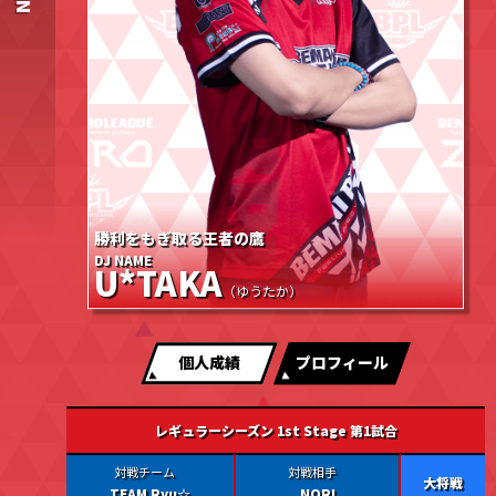
勝利をもぎ取る王者の鷹
DJ NAME
U*TAKA
（ゆうたか）
個人成績
プロフィール
レギュラーシーズン 1st Stage 第1試合
大将戦
TEAM Ryu☆
NORI