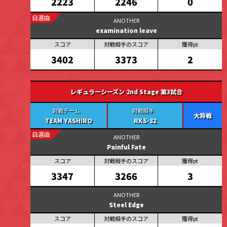
2246
0
2223
自選曲
examination leave
3373
2
3402
レギュラーシーズン 2nd Stage 第3試合
大将戦
TEAM YASHIRO
RKS-32
自選曲
Painful Fate
3266
3
3347
Steel Edge