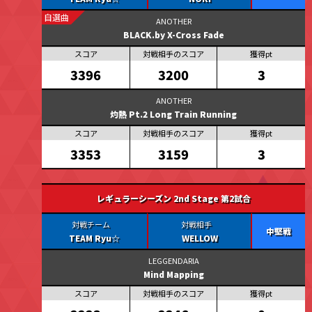
自選曲
BLACK.by X-Cross Fade
3396
3200
3
灼熱 Pt.2 Long Train Running
3353
3159
3
レギュラーシーズン 2nd Stage 第2試合
中堅戦
TEAM Ryu☆
WELLOW
Mind Mapping