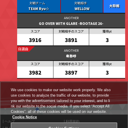
大将戦
TEAM Ryu☆
WELLOW
GO OVER WITH GLARE -ROOTAGE 26-
3916
3891
3
自選曲
卑弥呼
3982
3897
3
We use cookies to make our website work properly. We also
use cookies to analyze the traffic of our website, to provide
you with the advertisement tailored to your interest, and to li
nk our website to the social media. If you select “Accept All
Cookies”, all of these cookies will be used on our website.
Cookie Notice
ヘルプ
利用規約