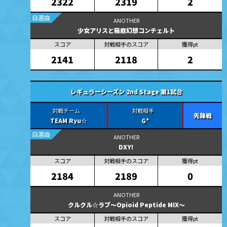
2319
2
2322
自選曲
少女アリスと箱庭幻想コンチェルト
2118
2
2141
レギュラーシーズン 2nd Stage 第1試合
先鋒戦
TEAM Ryu☆
G*
自選曲
DXY!
2189
0
2184
クルクル☆ラブ～Opioid Peptide MIX～