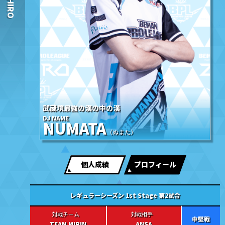
武蔵境最強の漢の中の漢
DJ NAME
NUMATA
（ぬまた）
個人成績
プロフィール
レギュラーシーズン 1st Stage 第2試合
中堅戦
TEAM MIRIN
ANSA