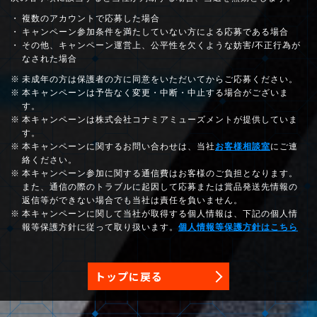
複数のアカウントで応募した場合
キャンペーン参加条件を満たしていない方による応募である場合
その他、キャンペーン運営上、公平性を欠くような妨害/不正行為が
なされた場合
未成年の方は保護者の方に同意をいただいてからご応募ください。
本キャンペーンは予告なく変更・中断・中止する場合がございま
す。
本キャンペーンは株式会社コナミアミューズメントが提供していま
す。
本キャンペーンに関するお問い合わせは、当社
お客様相談室
にご連
絡ください。
本キャンペーン参加に関する通信費はお客様のご負担となります。
また、通信の際のトラブルに起因して応募または賞品発送先情報の
返信等ができない場合でも当社は責任を負いません。
本キャンペーンに関して当社が取得する個人情報は、下記の個人情
報等保護方針に従って取り扱います。
個人情報等保護方針はこちら
トップに戻る