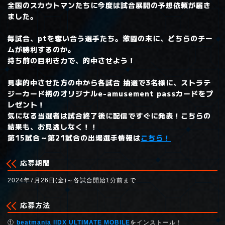
全国のスカウトマンたちに今度は試合展開の予想依頼が届き
ました。
毎試合、ptを奪い合う選手たち。激闘の末に、どちらのチー
ムが勝利するのか。
持ち前の目利き力で、的中させよう！
見事的中させた方の中から各試合 抽選で3名様に、ストラテ
ジーカード柄のオリジナルe-amusement passカードをプ
レゼント！
気になる当選者は試合終了後に配信ですぐに発表！こちらの
結果も、お見逃しなく！！
第15試合～第21試合の出場選手情報は
こちら！
応募期間
2024年7月26日(金)～各試合開始1分前まで
応募方法
beatmania IIDX ULTIMATE MOBILE
をインストール！