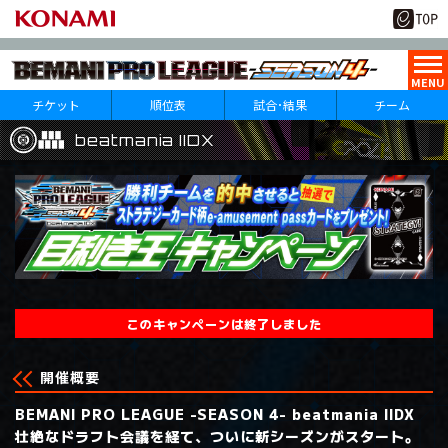
チケット
順位表
試合･結果
チーム
beatmania IIDX
beatmania IIDX
beatmania IIDX
10
29
月
日(火)
1
第
試合
このキャンペーンは終了しました
開催概要
BEMANI PRO LEAGUE -SEASON 4- beatmania IIDX
壮絶なドラフト会議を経て、ついに新シーズンがスタート。