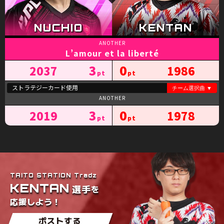
L’amour et la liberté
3
0
2037
1986
3
0
2019
1978
TAITO STATION Tradz
KENTAN
を
選手
応援しよう！