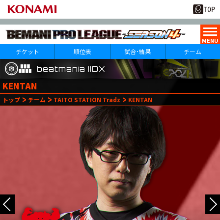
チケット
順位表
試合･結果
チーム
beatmania IIDX
beatmania IIDX
beatmania IIDX
KENTAN
10
29
トップ
チーム
TAITO STATION Tradz
KENTAN
月
日(火)
1
第
試合