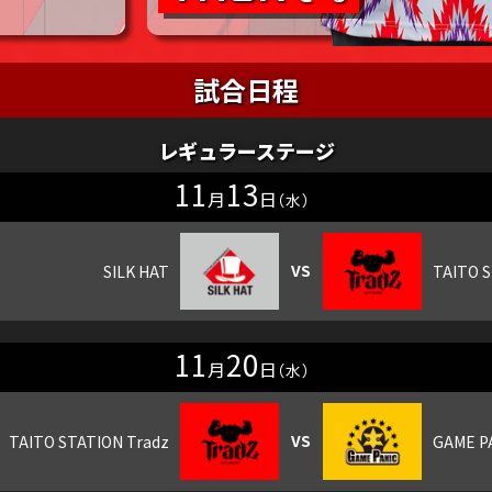
試合日程
レギュラーステージ
11
13
月
日
（水）
11
20
月
日
（水）