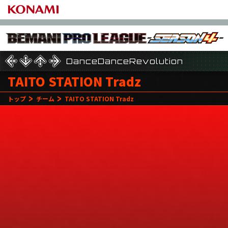
beatmania IIDX
DanceDanceRevolution
DanceDanceRevolution
TAITO STATION Tradz
トップ
チーム
TAITO STATION Tradz
12
11
月
日(水)
RINBO-
HIBIKI
21
Round
NOTTY
UN-LIM
PO
TSUYOSHI