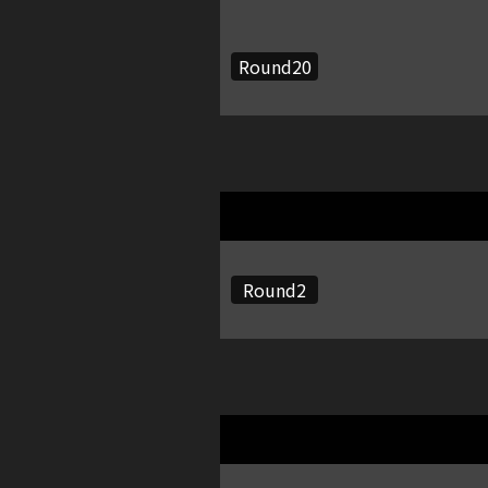
Round20
Round2