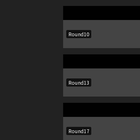
Round10
Round13
Round17