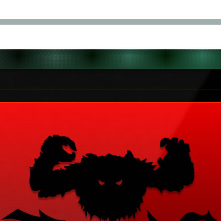
1
22
月
日(水)
1
HO4-KETI
KANAME
MOO-G.5
Round
GIEZ-ACS
GINXYASU
THOR
MAMURU3
A.N.C.B.
YOSHIMIZ