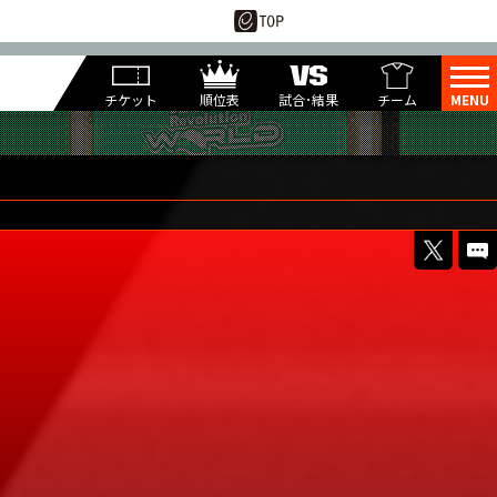
チケット
順位表
試合･結果
チーム
1
22
月
日(水)
6
O4MA.
NAYU
2
Round
ZERO.
RIN-GO!!
$RYO$
YUK1-S