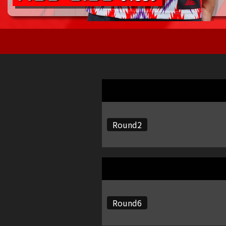
Round2
Round6