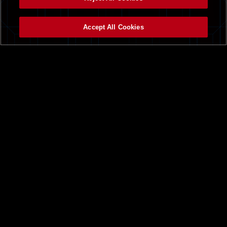
Accept All Cookies
トップ
ニュース一覧
BEMANI PRO LEAGUEとは
Triple Tribe
beatmania IIDX
第6回 IIDX 全国実力テスト
BPL S4 IIDX × EDP 2024
レギュラーステージ観戦チケット
プロ選手サポーターズ
ドラフト会議
大会について
チーム
大会ルール
APINA VRAMeS
課題曲
GiGO
配信日程
GAME PANIC
順位表
SILK HAT