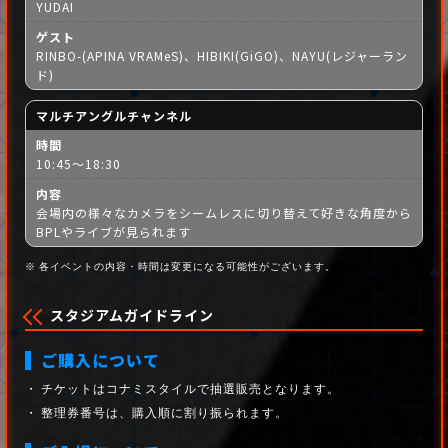
YUDAI
ゲスト
RINBO-(APINA VRAMeS)、HIBIKI(GiGO)、NAYU(レジャーラン
ド)
マルチアングルチャンネル
時間
10:45～18:30
内容
会場内の様々なカメラをシームレスに切り替えて好きな角度から
BPLやライブが見られます
各イベントの内容・時間は変更になる可能性がございます。
スタジアムガイドライン
ご購入について
チケットはコナミスタイルで抽選販売となります。
整理券番号は、購入順に割り振られます。