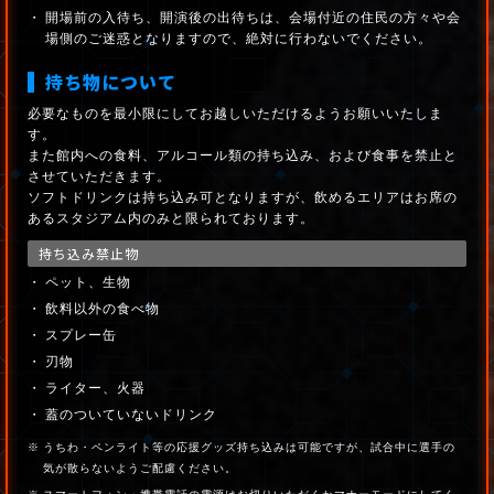
開場前の入待ち、開演後の出待ちは、会場付近の住民の方々や会
場側のご迷惑となりますので、絶対に行わないでください。
持ち物について
必要なものを最小限にしてお越しいただけるようお願いいたしま
す。
また館内への食料、アルコール類の持ち込み、および食事を禁止と
させていただきます。
ソフトドリンクは持ち込み可となりますが、飲めるエリアはお席の
あるスタジアム内のみと限られております。
持ち込み禁止物
ペット、生物
飲料以外の食べ物
スプレー缶
刃物
ライター、火器
蓋のついていないドリンク
うちわ・ペンライト等の応援グッズ持ち込みは可能ですが、試合中に選手の
気が散らないようご配慮ください。