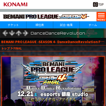
チケット
順位表
試合･結果
チーム
beatmania IIDX
DanceDanceRevolution
DanceDanceRevolution
B
EMANI PRO LEAGUE -SEASON 4- DanceDanceRevolution FINAL
1
22
トップ
FINAL
月
日(水)
1
Round