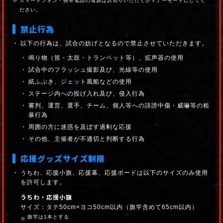
スマートフォン・携帯電話の電源はお切りいただくかマナーモードにしてく
ださい。
禁止行為
以下の行為は、試合の妨げとなるので禁止させていただきます。
鳴り物（笛・太鼓・トランペット等）、拡声器の使用
試合中のフラッシュ撮影及び、光線等の使用
紙ふぶき、ジェット風船などの使用
ステージ内への投げ入れ及び、侵入行為
審判、運営、選手、チーム、個人等への誹謗中傷・威嚇等の粗
暴行為
周囲の方に迷惑を及ぼす過剰な応援
その他、主催者が不適切と判断する行為
応援グッズサイズ制限
うちわ、応援小旗、応援幕、応援ボードは以下のサイズのみ使用
を許可します。
うちわ・応援小旗
サイズ：タテ50cm×ヨコ50cm以内（旗竿含めて65cm以内）
旗竿は1本とする