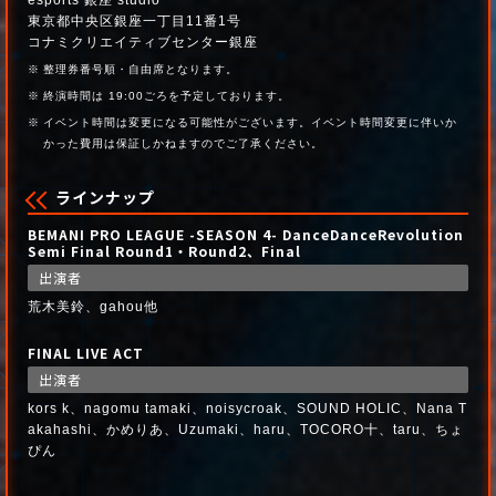
esports 銀座 studio
東京都中央区銀座一丁目11番1号
コナミクリエイティブセンター銀座
整理券番号順・自由席となります。
終演時間は 19:00ごろを予定しております。
イベント時間は変更になる可能性がございます。イベント時間変更に伴いか
かった費用は保証しかねますのでご了承ください。
ラインナップ
BEMANI PRO LEAGUE -SEASON 4- DanceDanceRevolution
Semi Final Round1・Round2、Final
出演者
荒木美鈴、gahou他
FINAL LIVE ACT
出演者
kors k、nagomu tamaki、noisycroak、SOUND HOLIC、Nana T
akahashi、かめりあ、Uzumaki、haru、TOCORO十、taru、ちょ
ぴん