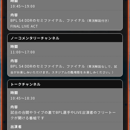
時間
10:45～19:00
内容
BPL S4 DDRのセミファイナル、ファイナル
（実況解説付き）
FINAL LIVE ACT
ノーコメンタリーチャンネル
時間
11:00～17:00
内容
BPL S4 DDRのセミファイナル、ファイナル
（実況解説なしで、試
合がお楽しみいただけます。スタジアムの臨場感をお楽しみください。）
トークチャンネル
時間
10:45～18:30
内容
試合の合間やライブの裏でBPL選手やLIVE出演者のフリートー
クが聞ける番組です
出演者