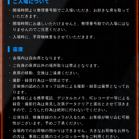
ご入場について
開場時間より整理番号順でご入場いただき、お好きな席を取って
いただきます。
開場時間にお越しいただけませんと、整理番号順での入場にはな
りませんのでご注意ください。
入場時に、手荷物検査をさせていただきます。
座席
会場内は自由席となります。
ご自身の座席以外の場所取りは禁止となります。
座席の移動、交換はご遠慮ください。
撮影・録音行為は一切禁止です。
主催側の認めたスタッフ以外による撮影・録音は厳禁となってお
ります。
お客様による携帯電話、デジタルカメラ、ICレコーダー等による
録音・撮影行為は発見し次第データクリアと退出とさせて頂きま
すので、こうした行為は絶対に行わないでください。
公演当日、映像収録のカメラが入るため、お客様が映り込む可能
性がございます。予めご了承ください。
会場内でのお荷物の預かりはできません。大きなお荷物をお持ち
の方は、事前に近隣のコインロッカー等をご利用ください。