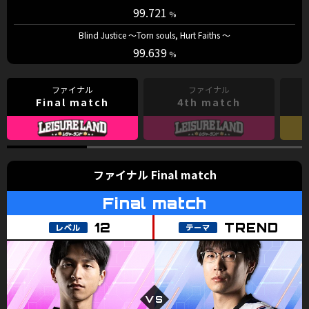
99.721
Blind Justice ～Torn souls, Hurt Faiths ～
99.639
Final match
4th match
Final match
TREND