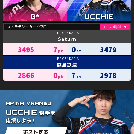
Saturn
7
0
3495
3479
惑星鉄道
0
7
2866
2978
APINA VRAMeS
UCCHIE
を
選手
応援しよう！