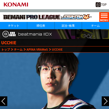
チケット
順位表
試合･結果
チーム
beatmania IIDX
beatmania IIDX
beatmania IIDX
UCCHIE
10
29
トップ
チーム
APINA VRAMeS
UCCHIE
月
日(火)
1
第
試合