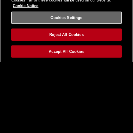
Cookies”, all of these cookies will be used on our website.
Cookie Notice
Cookies Settings
Reject All Cookies
Accept All Cookies
トップ
ニュース一覧
BEMANI PRO LEAGUEとは
Triple Tribe
beatmania IIDX
第6回 IIDX 全国実力テスト
BPL S4 IIDX × EDP 2024
レギュラーステージ観戦チケット
プロ選手サポーターズ
ドラフト会議