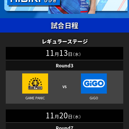
試合日程
レギュラーステージ
11
13
月
日
（水）
Round3
11
20
月
日
（水）
Round7