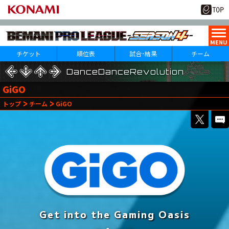
チケット
順位表
試合･結果
チーム
beatmania IIDX
DanceDanceRevolution
DanceDanceRevolution
GiGO
1
22
トップ
チーム
GiGO
月
日(水)
1
Round
Get into the Gaming Oasis