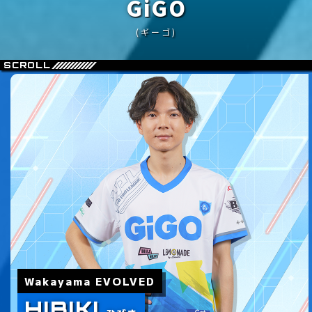
GiGO
(ギーゴ)