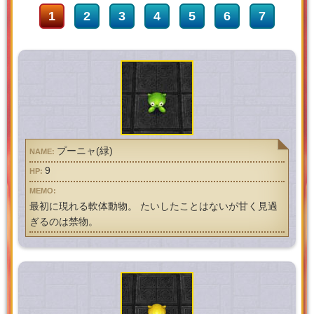
1
2
3
4
5
6
7
プーニャ(緑)
9
最初に現れる軟体動物。 たいしたことはないが甘く見過
ぎるのは禁物。