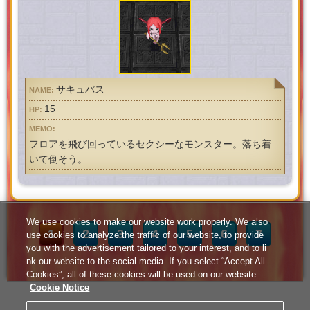
サキュバス
15
フロアを飛び回っているセクシーなモンスター。落ち着
いて倒そう。
We use cookies to make our website work properly. We also
1
2
3
4
5
6
7
use cookies to analyze the traffic of our website, to provide
you with the advertisement tailored to your interest, and to li
nk our website to the social media. If you select “Accept All
Cookies”, all of these cookies will be used on our website.
Cookie Notice