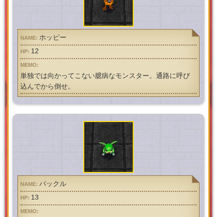
ホッピー
12
単独では向かってこない臆病なモンスター。通路に呼び
込んでから倒せ。
パックル
13