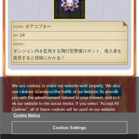
ギアコプター
24
ダンジョン内を監視する飛行型警備ロボット。侵入者を
発見すると排除にかかる！
We use cookies to make our website work properly. We also
1
2
3
4
5
6
7
use cookies to analyze the traffic of our website, to provide
you with the advertisement tailored to your interest, and to li
nk our website to the social media. If you select “Accept All
Cookies”, all of these cookies will be used on our website.
Cookie Notice
Cookies Settings