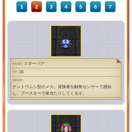
1
2
3
4
5
6
7
スターバグ
16
テントウムシ型のメカ。冒険者を触角センサーで感知
し、ブースターで体当たりしてくるぞ。