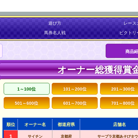
遊び方
レース
馬券名人戦
ビクトリ
商品
オーナー総獲得賞
1～100位
101～200位
201～300位
501～600位
601～700位
701～800位
順位
オーナー名
都道府県
店舗名
1
サイチン
京都府
サープラ京都あそびタウ