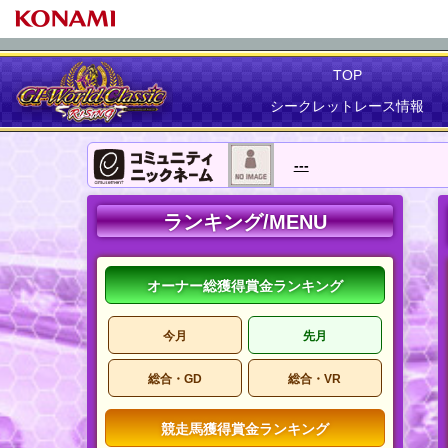
TOP
シークレットレース情報
---
ランキング/MENU
オーナー総獲得賞金ランキング
今月
先月
総合・GD
総合・VR
競走馬獲得賞金ランキング