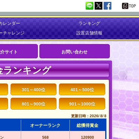
カレンダー
ランキング
ーチャレンジ
設置店舗情報
紹介サイト
お問い合わせ
金ランキング
301～400位
401～500位
801～900位
901～1000位
更新日時：2026/ 8/ 8
オーナーランク
総獲得賞金
ン
568
120900