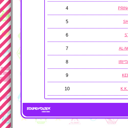
4
PRIN
5
S
6
S
7
AL-
8
IRI*
9
KE
10
K.K