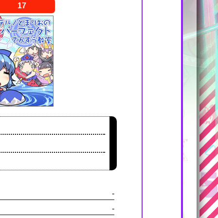
17
-
-