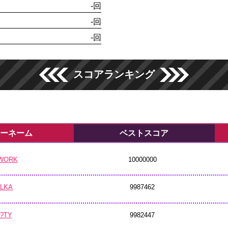
-回
-回
-回
スコアランキング
ーネーム
ベストスコア
WORK
10000000
OLKA
9987462
?TY
9982447