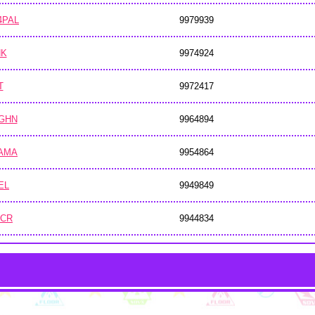
4PAL
9979939
HK
9974924
T
9972417
NGHN
9964894
TAMA
9954864
EL
9949849
.CR
9944834