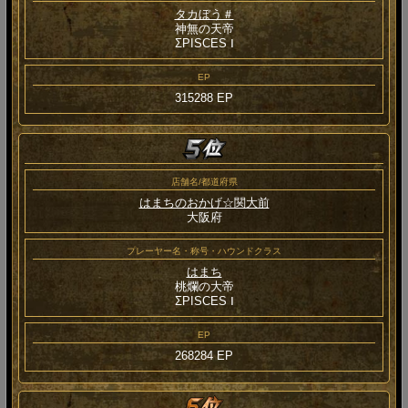
タカぼう＃
神無の天帝
ΣPISCES Ⅰ
EP
315288 EP
店舗名/都道府県
はまちのおかげ☆関大前
大阪府
プレーヤー名・称号・ハウンドクラス
はまち
桃爛の大帝
ΣPISCES Ⅰ
EP
268284 EP