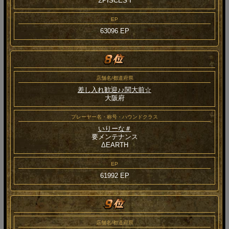
ΣPISCES Ⅰ
EP
63096 EP
店舗名/都道府県
差し入れ歓迎♪♪関大前☆
大阪府
プレーヤー名・称号・ハウンドクラス
いりーな＃
要メンテナンス
ΔEARTH
EP
61992 EP
店舗名/都道府県