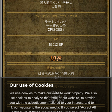
関大前フタバ小学校←
大阪府
プレーヤー名・称号・ハウンドクラス
ラットンちゃん
十六夜の大帝
ΣPISCES Ⅰ
EP
53912 EP
店舗名/都道府県
はまちのおかげ☆関大前
大阪府
Our use of Cookies
プレーヤー名・称号・ハウンドクラス
ひなた
We use cookies to make our website work properly. We also
ハンターLv50
use cookies to analyze the traffic of our website, to provide
ΔSATURN
you with the advertisement tailored to your interest, and to li
nk our website to the social media. If you select “Accept All
EP