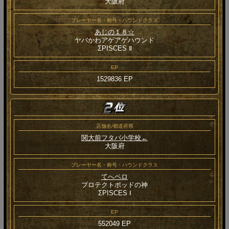
大阪府
プレーヤー名・称号・ハウンドクラス
あじの１８☆
ヤバかわアゲアゲハウンド
ΣPISCES Ⅱ
EP
1529836 EP
店舗名/都道府県
関大前フタバ小学校←
大阪府
プレーヤー名・称号・ハウンドクラス
てへペロ
プロテクトポッドの神
ΣPISCES Ⅰ
EP
552049 EP