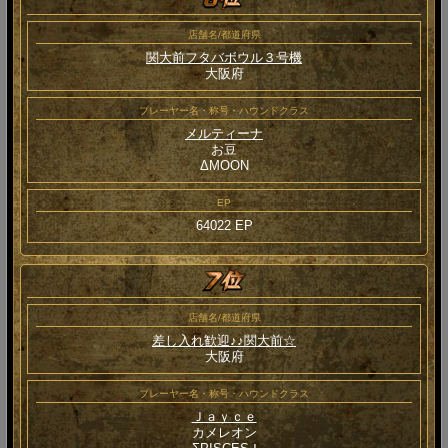
店舗名/都道府県
関大前フタバボウル３号機
大阪府
プレーヤー名・称号・ハウンドクラス
メルティーナ
お豆
ΔMOON
EP
64022 EP
店舗名/都道府県
差し入れ歓迎♪♪関大前☆
大阪府
プレーヤー名・称号・ハウンドクラス
Ｊａｙｃｅ
カメレオン