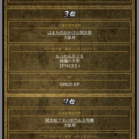
店舗名/都道府県
はまちのおかげ☆関大前
大阪府
プレーヤー名・称号・ハウンドクラス
もっかん※ＪＳ
桃爛の天帝
ΣPISCES Ⅰ
EP
330625 EP
店舗名/都道府県
関大前フタバボウル３号機
大阪府
プレーヤー名・称号・ハウンドクラス