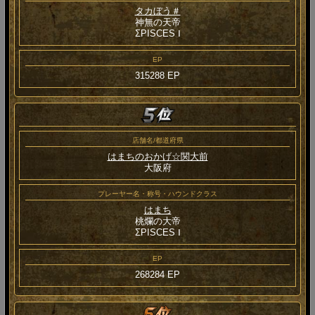
タカぼう＃
神無の天帝
ΣPISCES Ⅰ
EP
315288 EP
店舗名/都道府県
はまちのおかげ☆関大前
大阪府
プレーヤー名・称号・ハウンドクラス
はまち
桃爛の大帝
ΣPISCES Ⅰ
EP
268284 EP