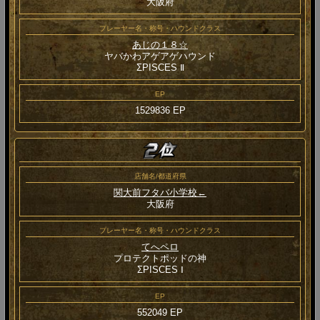
大阪府
プレーヤー名・称号・ハウンドクラス
あじの１８☆
ヤバかわアゲアゲハウンド
ΣPISCES Ⅱ
EP
1529836 EP
店舗名/都道府県
関大前フタバ小学校←
大阪府
プレーヤー名・称号・ハウンドクラス
てへペロ
プロテクトポッドの神
ΣPISCES Ⅰ
EP
552049 EP