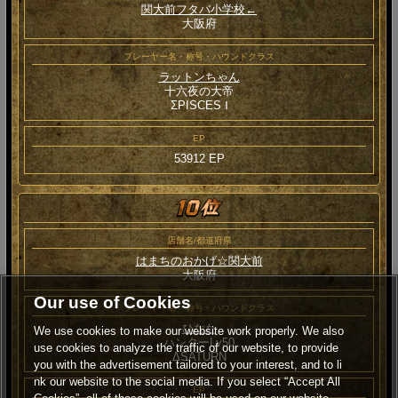
関大前フタバ小学校←
大阪府
プレーヤー名・称号・ハウンドクラス
ラットンちゃん
十六夜の大帝
ΣPISCES Ⅰ
EP
53912 EP
店舗名/都道府県
はまちのおかげ☆関大前
大阪府
Our use of Cookies
プレーヤー名・称号・ハウンドクラス
ひなた
We use cookies to make our website work properly. We also
ハンターLv50
use cookies to analyze the traffic of our website, to provide
ΔSATURN
you with the advertisement tailored to your interest, and to li
nk our website to the social media. If you select “Accept All
EP