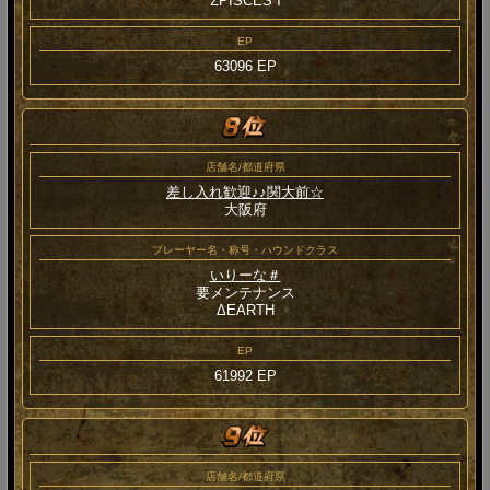
ΣPISCES Ⅰ
EP
63096 EP
店舗名/都道府県
差し入れ歓迎♪♪関大前☆
大阪府
プレーヤー名・称号・ハウンドクラス
いりーな＃
要メンテナンス
ΔEARTH
EP
61992 EP
店舗名/都道府県