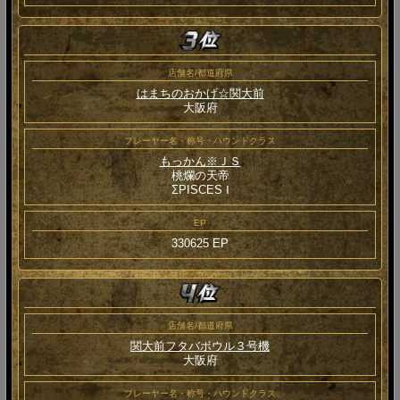
店舗名/都道府県
はまちのおかげ☆関大前
大阪府
プレーヤー名・称号・ハウンドクラス
もっかん※ＪＳ
桃爛の天帝
ΣPISCES Ⅰ
EP
330625 EP
店舗名/都道府県
関大前フタバボウル３号機
大阪府
プレーヤー名・称号・ハウンドクラス