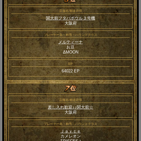
店舗名/都道府県
関大前フタバボウル３号機
大阪府
プレーヤー名・称号・ハウンドクラス
メルティーナ
お豆
ΔMOON
EP
64022 EP
店舗名/都道府県
差し入れ歓迎♪♪関大前☆
大阪府
プレーヤー名・称号・ハウンドクラス
Ｊａｙｃｅ
カメレオン