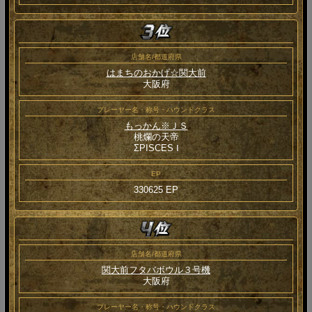
店舗名/都道府県
はまちのおかげ☆関大前
大阪府
プレーヤー名・称号・ハウンドクラス
もっかん※ＪＳ
桃爛の天帝
ΣPISCES Ⅰ
EP
330625 EP
店舗名/都道府県
関大前フタバボウル３号機
大阪府
プレーヤー名・称号・ハウンドクラス