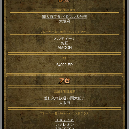
店舗名/都道府県
関大前フタバボウル３号機
大阪府
プレーヤー名・称号・ハウンドクラス
メルティーナ
お豆
ΔMOON
EP
64022 EP
店舗名/都道府県
差し入れ歓迎♪♪関大前☆
大阪府
プレーヤー名・称号・ハウンドクラス
Ｊａｙｃｅ
カメレオン