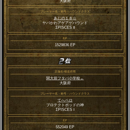
大阪府
プレーヤー名・称号・ハウンドクラス
あじの１８☆
ヤバかわアゲアゲハウンド
ΣPISCES Ⅱ
EP
1529836 EP
店舗名/都道府県
関大前フタバ小学校←
大阪府
プレーヤー名・称号・ハウンドクラス
てへペロ
プロテクトポッドの神
ΣPISCES Ⅰ
EP
552049 EP