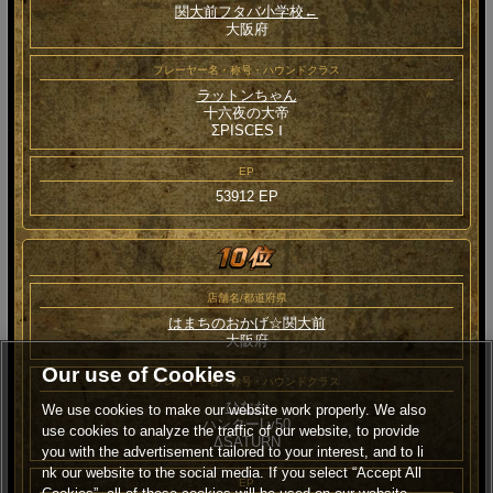
関大前フタバ小学校←
大阪府
プレーヤー名・称号・ハウンドクラス
ラットンちゃん
十六夜の大帝
ΣPISCES Ⅰ
EP
53912 EP
店舗名/都道府県
はまちのおかげ☆関大前
大阪府
Our use of Cookies
プレーヤー名・称号・ハウンドクラス
ひなた
We use cookies to make our website work properly. We also
ハンターLv50
use cookies to analyze the traffic of our website, to provide
ΔSATURN
you with the advertisement tailored to your interest, and to li
nk our website to the social media. If you select “Accept All
EP