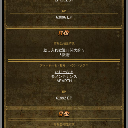
ΣPISCES Ⅰ
EP
63096 EP
店舗名/都道府県
差し入れ歓迎♪♪関大前☆
大阪府
プレーヤー名・称号・ハウンドクラス
いりーな＃
要メンテナンス
ΔEARTH
EP
61992 EP
店舗名/都道府県