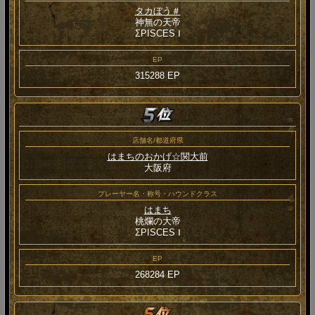
タカぼう＃
神無の天帝
ΣPISCES Ⅰ
EP
315288 EP
店舗名/都道府県
はまちのおかげ☆関大前
大阪府
プレーヤー名・称号・ハウンドクラス
はまち
桃爛の大帝
ΣPISCES Ⅰ
EP
268284 EP