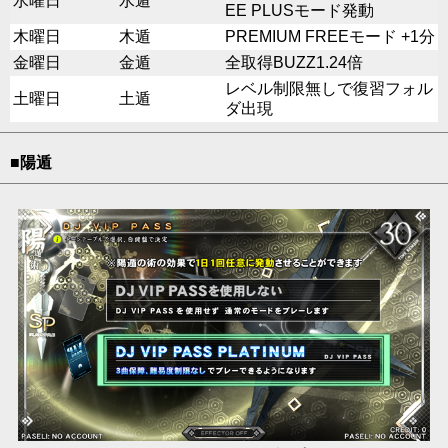
水曜日
水遁
EE PLUSモード発動
木曜日
木遁
PREMIUM FREEモード +1分
金曜日
金遁
全取得BUZZ1.24倍
レベル制限無しで復習フォル
土曜日
土遁
ダ出現
■陽遁