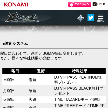
ME
atmania IIDX 24 SINOBUZ
NU
新機能
■遁術システム
曜日に合わせて、画面とBGMが毎日変化します。
また、様々な特殊効果が発動します。
曜日
遁術
特殊効果
DJ VIP PASS PLATINUM無
日曜日
陽遁
料プレゼント
DJ VIP PASS BLACK無料プ
月曜日
陰遁
レゼント
火曜日
火遁
TIME HAZARDモード発動
TIME FREEモード / TIME FR