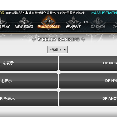
 PLAY
◆NEW SONG
◆RANKING 段位
◆EVENT
◆DJ DATA
◆フ
認定
イバ