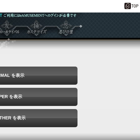
ォロー＆ラ
◆カスタマイズ
◆忍びの里
ル