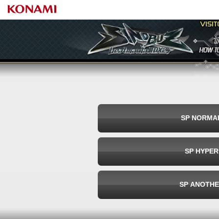
beatmania IIDX 24 SINOBUZ
◆HOW TO
WeeklyRanking