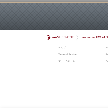
e-AMUSEMENT
beatmania IIDX 24
ヘルプ
F
Terms of Service
Pr
マナー＆ルール
C