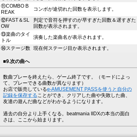
⑪COMBO B
コンボが途切れた回数を表示します。
REAK
⑫FAST＆SL
判定で音符を押すのが早すぎた回数＆遅すぎた
OW
回数が表示されます。
⑬楽曲のタイ
演奏した楽曲名が表示されます。
トル
⑭ステージ数
現在何ステージ目か表示されます。
■9.次の曲へ
数曲プレーを終えたら、ゲーム終了です。（モードによっ
て、プレーできる曲数が異なります）
お店で販売している
e-AMUSEMENT PASSを使うと自分の
記録を保存する
ことができ、クリアした曲や失敗した曲、
友達の遊んだ曲などがわかるようになります。
過去の自分より上手くなる。beatmania IIDXの本当の面白
さは、ここから始まります。