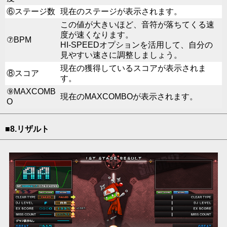
⑥ステージ数
現在のステージが表示されます。
この値が大きいほど、音符が落ちてくる速
度が速くなります。
⑦BPM
HI-SPEEDオプションを活用して、自分の
見やすい速さに調整しましょう。
現在の獲得しているスコアが表示されま
⑧スコア
す。
⑨MAXCOMB
現在のMAXCOMBOが表示されます。
O
■8.リザルト