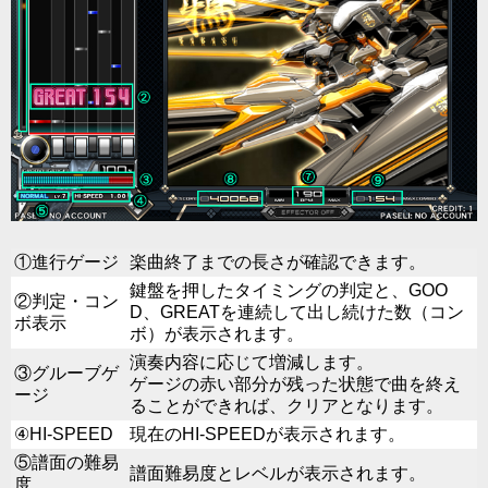
①進行ゲージ
楽曲終了までの長さが確認できます。
鍵盤を押したタイミングの判定と、GOO
②判定・コン
D、GREATを連続して出し続けた数（コン
ボ表示
ボ）が表示されます。
演奏内容に応じて増減します。
③グルーブゲ
ゲージの赤い部分が残った状態で曲を終え
ージ
ることができれば、クリアとなります。
④HI-SPEED
現在のHI-SPEEDが表示されます。
⑤譜面の難易
譜面難易度とレベルが表示されます。
度