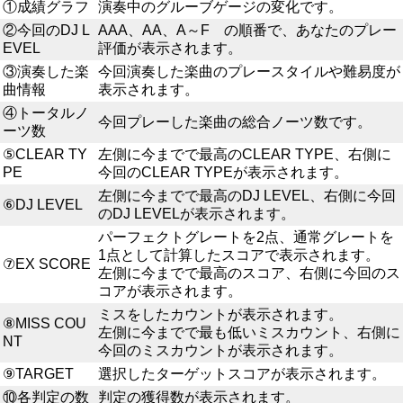
①成績グラフ
演奏中のグルーブゲージの変化です。
②今回のDJ L
AAA、AA、A～F の順番で、あなたのプレー
EVEL
評価が表示されます。
③演奏した楽
今回演奏した楽曲のプレースタイルや難易度が
曲情報
表示されます。
④トータルノ
今回プレーした楽曲の総合ノーツ数です。
ーツ数
⑤CLEAR TY
左側に今までで最高のCLEAR TYPE、右側に
PE
今回のCLEAR TYPEが表示されます。
左側に今までで最高のDJ LEVEL、右側に今回
⑥DJ LEVEL
のDJ LEVELが表示されます。
パーフェクトグレートを2点、通常グレートを
1点として計算したスコアで表示されます。
⑦EX SCORE
左側に今までで最高のスコア、右側に今回のス
コアが表示されます。
ミスをしたカウントが表示されます。
⑧MISS COU
左側に今までで最も低いミスカウント、右側に
NT
今回のミスカウントが表示されます。
⑨TARGET
選択したターゲットスコアが表示されます。
⑩各判定の数
判定の獲得数が表示されます。