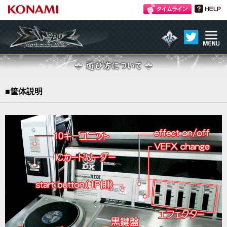
ME
atmania IIDX 24 SINOBUZ
NU
遊び方について
■筐体説明