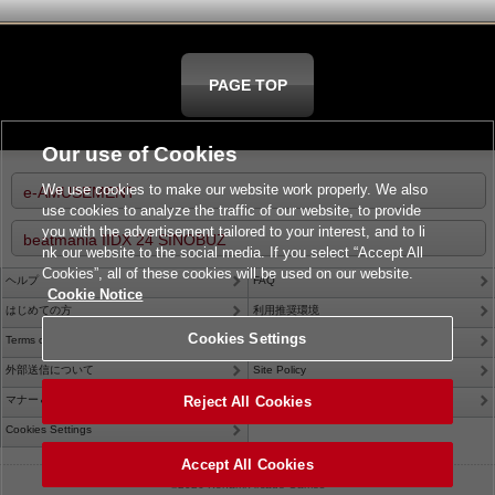
PAGE TOP
Our use of Cookies
We use cookies to make our website work properly. We also
e-AMUSEMENT
use cookies to analyze the traffic of our website, to provide
you with the advertisement tailored to your interest, and to li
beatmania IIDX 24 SINOBUZ
nk our website to the social media. If you select “Accept All
Cookies”, all of these cookies will be used on our website.
ヘルプ
FAQ
Cookie Notice
はじめての方
利用推奨環境
Cookies Settings
Terms of Service
Privacy Policy
外部送信について
Site Policy
マナー＆ルール
Contact Us
Reject All Cookies
Cookies Settings
Accept All Cookies
©2026 Konami Arcade Games