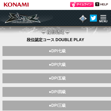
ME
atmania IIDX 24 SINOBUZ
NU
段位認定
段位認定コース DOUBLE PLAY
●DP/七級
●DP/六級
●DP/五級
●DP/四級
●DP/三級