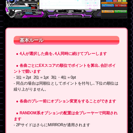
基本ルール
● 4人が選択した曲を､4人同時に続けてプレーします
● 各曲ごとにEXスコアの順位でポイントを算出､合計ポイ
ントで競います
- 1位＝2pt 2位＝1pt 3位・4位＝0pt
- 同点の場合は同順位としてポイントを付与し､下位の順位は
繰り上がりません。
● 各曲のプレー前にオプション変更をすることができます
● RANDOM系オプションの配置は全プレーヤーで同期され
ます
- 2PサイドはさらにMIRRORが適用されます