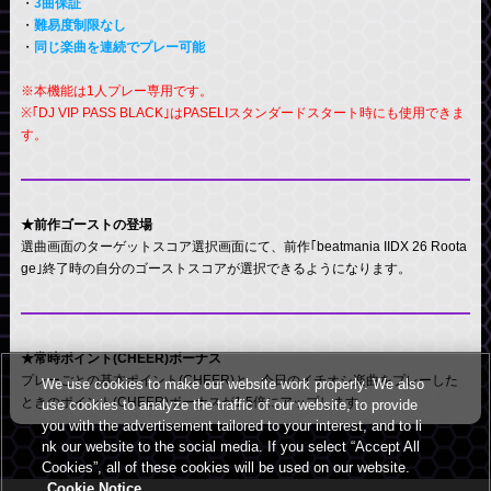
・
3曲保証
・
難易度制限なし
・
同じ楽曲を連続でプレー可能
※本機能は1人プレー専用です。
※｢DJ VIP PASS BLACK｣はPASELIスタンダードスタート時にも使用できま
す。
★前作ゴーストの登場
選曲画面のターゲットスコア選択画面にて、前作｢
beatmania IIDX 26 Roota
ge
｣終了時の自分のゴーストスコアが選択できるようになります。
★常時ポイント(CHEER)ボーナス
プレーごとの基本ポイント(CHEER)と、今日のイチオシ楽曲をプレーした
We use cookies to make our website work properly. We also
ときのポイント(CHEER)ボーナスが1.5倍にアップします。
use cookies to analyze the traffic of our website, to provide
you with the advertisement tailored to your interest, and to li
nk our website to the social media. If you select “Accept All
Cookies”, all of these cookies will be used on our website.
Cookie Notice