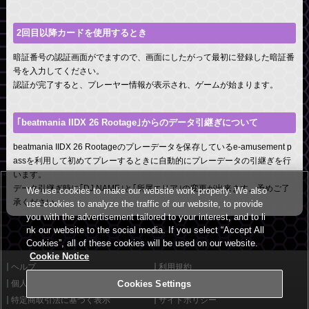
2回目以降カードを使用するとき
暗証番号の認証画面がでますので、画面にしたがって最初に登録した暗証番
号を入力してください。
認証が完了すると、プレーヤー情報が表示され、ゲームが始まります。
｢
beatmania IIDX 26 Rootage
｣からのデータ引継ぎについて
beatmania IIDX 26 Rootage
のプレーデータを保存しているe-amusement p
assを利用して初めてプレーするときに自動的にプレーデータの引継ぎを行
います。
データ引継ぎ時に｢DJ NAME｣と｢所属エリア｣の変更が出来ます。予めご了
We use cookies to make our website work properly. We also
承ください。
use cookies to analyze the traffic of our website, to provide
you with the advertisement tailored to your interest, and to li
nk our website to the social media. If you select “Accept All
Cookies”, all of these cookies will be used on our website.
Cookie Notice
ヘルプ
利用規約
Cookies Settings
個人情報等保護方針
外部送信について
特定商取引法に基づく表示
サイトポリシー