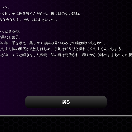
ていた。
かり良い子に振る舞うんだから、抜け目のない奴ね。
手にもならないし、あいつはまぁいいわ。
をくださるの。
甘美なお菓子。
私の顎に手を添え、柔らかく微笑み見つめるその瞳は鋭い光を放つ。
たちまち体の奥底が火照りはじめ、手足はピリリと痺れて立ちすくんでしまう。
方がゆっくりと瞬きをした瞬間、私の魂は開放され、穏やかな心地のままあの方の腕
。
戻る