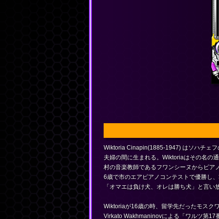
Wiktoria Cinapin(1885-1947) は
夫婦の間に生まれる。Wiktoriaはその名
村の音楽教師であるフワンシーヌからピア
6歳で市のエアピアノコンテストで優勝し
「オマエは負け犬、オレは勝ち犬」と言い
Wiktoriaが16歳の時、留学先だったモ
Virkato Wakhmaninovによる「ワルツ