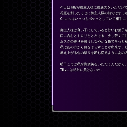
今日はTillyが御主人様に御褒美をいただい
花瓶を割ったくせに御主人様の前ではすっ
Charlieはいっつもボケっとしていて相
御主人様は良い子にしていると甘いお菓子
口に含むとトロリととろける、少し苦くて
ムスクの香りを纏うしなやかな指でそっと
私はあの方から目をそらすことが出来ず、
燃え上がる心の昂りを断ち切るようにあの
明日こそは私が御褒美をいただくんだから
Tillyには絶対に負けないわ。