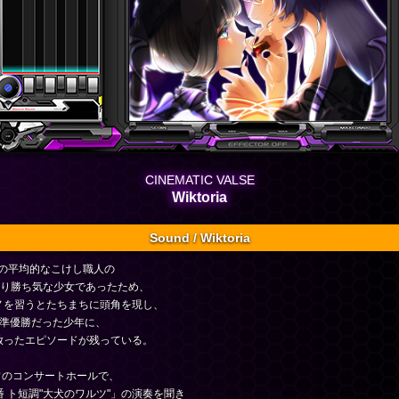
CINEMATIC VALSE
Wiktoria
Sound / Wiktoria
ソハチェフの平均的なこけし職人の
の通り勝ち気な少女であったため、
ノを習うとたちまちに頭角を現し、
、準優勝だった少年に、
放ったエピソードが残っている。
スクワのコンサートホールで、
第17番 ト短調"大犬のワルツ"」の演奏を聞き