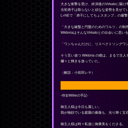
大きな衝撃を受け、終演後のVirkatoに駆
当初弟子は取らないと頑なな姿勢を見せていたV
L○NEで「弟子にしてちょスタンプ」の爆
「大きな鍵盤と円盤のためのワルツ」の制
WiktoriaはそんなVirkatoとの出会いに
「ワンちゃんだけに、リスペクトソングワ
そう言い放つ Wiktoria の瞳は、まるで
爛々と輝きを放っていた。
（解説：小前田レヤ）
-侍女Millieの手記-
御主人様は今日も麗しい。
我が物顔でいる庭園の薔薇も、光り輝く宝
御主人様は時々私達に御褒美をくださる。