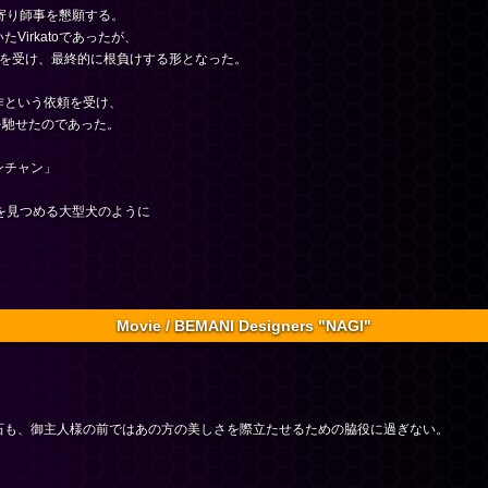
け寄り師事を懇願する。
irkatoであったが、
撃を受け、最終的に根負けする形となった。
作という依頼を受け、
思いを馳せたのであった。
ンチャン」
主人を見つめる大型犬のように
Movie / BEMANI Designers "NAGI"
石も、御主人様の前ではあの方の美しさを際立たせるための脇役に過ぎない。