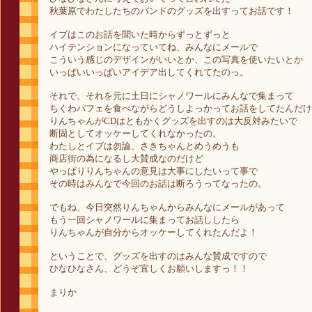
秋葉原でわたしたちのバンドのグッズを出すってお話です！
イブはこのお話を聞いた時からずっとずっと
ハイテンションになっていてね、みんなにメールで
こういう感じのデザインがいいとか、この写真を使いたいとか
いっぱいいっぱいアイデア出してくれてたのっ。
それで、それを元に土日にシャノワールにみんなで集まって
ちくわパフェを食べながらどうしよっかってお話をしてたんだけ
りんちゃんがCDはともかくグッズを出すのは大反対みたいで
断固としてオッケーしてくれなかったの。
わたしとイブは勿論、さきちゃんとめうめうも
商店街の為になるし大賛成なのだけど
やっぱりりんちゃんの意見は大事にしたいって事で
その時はみんなで今回のお話は断ろうってなったの。
でもね、今日突然りんちゃんからみんなにメールがあって
もう一回シャノワールに集まってお話ししたら
りんちゃんが自分からオッケーしてくれたんだよ！
ということで、グッズを出すのはみんな賛成ですので
ひなひなさん、どうぞ宜しくお願いしますっ！！
まりか