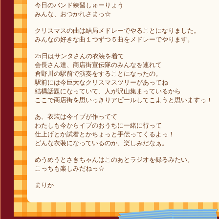
今日のバンド練習しゅーりょう
みんな、おつかれさまっ☆
クリスマスの曲は結局メドレーでやることになりました。
みんなの好きな曲１つずつ５曲をメドレーでやります。
25日はサンタさんの衣装を着て
会長さん達、商店街宣伝隊のみんなを連れて
倉野川の駅前で演奏をすることになったの。
駅前には今巨大なクリスマスツリーがあってね
結構話題になっていて、人が沢山集まっているから
ここで商店街を思いっきりアピールしてこようと思いますっ！
あ、衣装は今イブが作ってて
わたしも今からイブのおうちに一緒に行って
仕上げとか試着とかちょっと手伝ってくるよっ！
どんな衣装になっているのか、楽しみだなぁ。
めうめうとさきちゃんはこのあとラジオを録るみたい。
こっちも楽しみだねっ☆
まりか