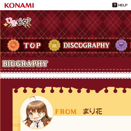
ひなビタ♪
TOP
DISCOGRAPHY
PROFIL
Biography