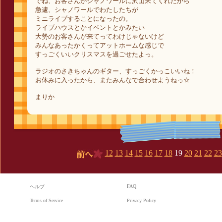
でね、お客さんがシャノワールに沢山来てくれたから
急遽、シャノワールでわたしたちが
ミニライブすることになったの。
ライブハウスとかイベントとかみたい
大勢のお客さんが来てってわけじゃないけど
みんなあったかくってアットホームな感じで
すっごくいいクリスマスを過ごせたよっ。
ラジオのさきちゃんのギター、すっごくかっこいいね！
お休みに入ったから、またみんなで合わせようねっ☆
まりか
12
13
14
15
16
17
18
19
20
21
22
23
前へ
FAQ
ヘルプ
Terms of Service
Privacy Policy