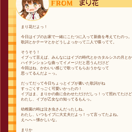
まり花だよっ！
今日はイブのお家で一緒にこたつに入って新曲を考えてたのっ。
歌詞とかテーマとかどうしよっかって二人で喋ってて。
そうそう！
イブって言えば、みんなにはイブの時代とかカタルシスの月とか
ハイテンションな曲ってイメージだと思うんだけど
今回はね、かわいい感じで歌ってもらおうかなって
思ってるんだよ～っ。
だってだって今日ちょっとイブが書いた歌詞がね
すっごくすっごく可愛いかったの！
イブはま、まりかの曲に合わせただけだしっ！って照れてたけど
わたし、イブが乙女なの知ってるもんっ。
幼稚園の時は泣き虫さんだったしね。
わたし、いつもイブに大丈夫だよっ！って言ってたよね。
えへへ～懐かしいな。
まりか