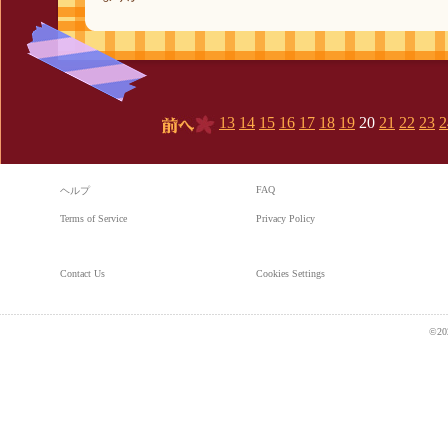
13
14
15
16
17
18
19
20
21
22
23
2
前へ
FAQ
ヘルプ
Terms of Service
Privacy Policy
Contact Us
Cookies Settings
©20