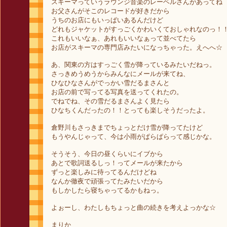
スキーマっていうラウンジ音楽のレーベルさんがあってね
お父さんがそこのレコードが好きだから
うちのお店にもいっぱいあるんだけど
どれもジャケットがすっごくかわいくておしゃれなのっ！
これもいいなぁ、あれもいいなぁって並べてたら
お店がスキーマの専門店みたいになっちゃった。えへへ☆
あ、関東の方はすっごく雪が降っているみたいだねっ。
さっきめうめうからみんなにメールが来てね、
ひなひなさんがでっかい雪だるまさんと
お店の前で写ってる写真を送ってくれたの。
でねでね、その雪だるまさんよく見たら
ひなちくんだったの！！とっても楽しそうだったよ。
倉野川もさっきまでちょっとだけ雪が降ってたけど
もうやんじゃって、今は小雨がぱらぱらって感じかな。
そうそう、今日の昼くらいにイブから
あとで歌詞送るしっ！ってメールが来たから
ずっと楽しみに待ってるんだけどね
なんか徹夜で頑張ってたみたいだから
もしかしたら寝ちゃってるかもねっ。
よぉーし、わたしもちょっと曲の続きを考えよっかな☆
まりか