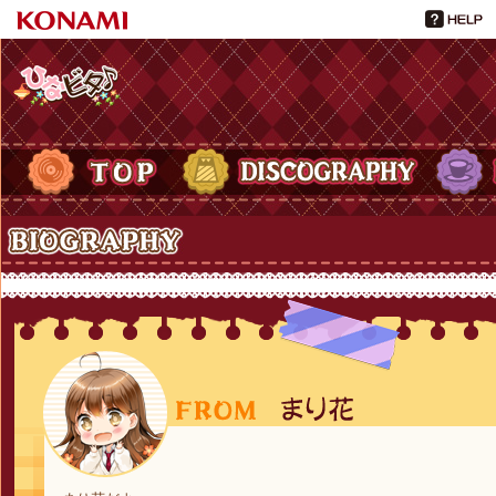
ひなビタ♪
TOP
DISCOGRAPHY
PROFIL
Biography