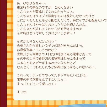
あ、ひなひなさんっ。
東京行きの事なのですが…ごめんなさい
りんちゃんが賛成してくれなかったよぅ。
りんちゃんはライブで演奏するのは反対しなかったけど
とにかくわたしたちが心配なんだって。特にイブが心配みたいで
りんちゃんはやっぱりわたしたちのお姉さんだよ。
りんちゃんが許してくれたら絶対行きますので
その時はどうぞ宜しくおねがいしますっ！
そのかわりなんだけどねっ！
会長さんから新しいライブの話がきたんだよっ。
お座敷列車っていうのかな？
倉野川から因幡まで１日だけ特別に走る電車があって
その中の１両で倉野川の名物料理とかふるまって
ふるさとをアピールするみたいなんだけど
なんとそこでわたしたちが演奏できるかもしれないのっ。
これって、テレビでやってたドラマみたいだよね。
電車の中で演奏なんてすごいよっ！
すっごくすっごく楽しみ！！
まりか