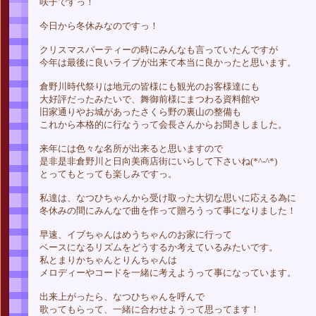
咲子ですっ！
今日から冬休みなのですっ！
クリスマスパーティーの時にみんなも言っていたんですが
今年は最後に良いライブが出来て本当に良かったと思います。
倉野川時代祭りは地元の皆様にも観光のお客様達にも
大好評だったみたいで、舞御前様にまつわる資料館や
旧家通りやお城があったさくら野の裏山の整備も
これから本格的に行なうって会長さんからお聞きしました。
来年には色々な名所が出来ると思いますので
是非是非倉野川と日向美商店街にいらして下さいね(*^-^*)
とってもとっても楽しみですっ。
私達は、なつひちゃんから受け取った大切な思いに応える為に
冬休みの間にみんなで曲を作って贈ろうって事になりました！
早速、イブちゃんはめうちゃんのお家に行って
ベースになるリズムをどうするか考えているみたいです。
私とまりかちゃんとりんちゃんは
メロディーやコードを一緒に考えようって事になっています。
出来上がったら、なつひちゃんを呼んで
歌ってもらって、一緒に合わせようって思ってます！