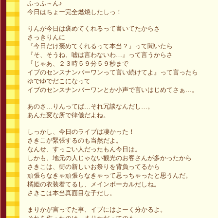
ふっふ～ん♪
今日はちょー完全燃焼したしっ！
りんが今日は褒めてくれるって書いてたからさ
さっきりんに
『今日だけ褒めてくれるって本当？』って聞いたら
『そ、そうね、嘘は言わないわ…』って言うからさ
『じゃあ、２３時５９分５９秒まで
イブのセンスナンバーワンって言い続けてよ』って言ったら
ゆでゆでだこになって
イブのセンスナンバーワンとか小声で言いはじめてさぁ…。
あのさ…りんってば…それ冗談なんだし…。
あんた変な所で律儀だよね。
しっかし、今日のライブは凄かった！
さきこが緊張するのも当然だよ。
なんせ、すっごい人だったもん今日は。
しかも、地元の人じゃない観光のお客さんが多かったから
さきこは、街の新しいお祭りを背負ってるから
頑張らなきゃ頑張らなきゃって思っちゃったと思うんだ。
橘姫の衣装着てるし、メインボーカルだしね。
さきこは本当真面目な子だし。
まりかが言ってた事、イブにはよーく分かるよ。