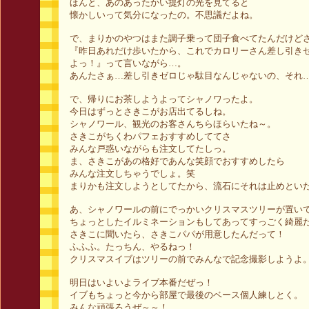
ほんと、あのあったかい提灯の光を見てると
懐かしいって気分になったの。不思議だよね。
で、まりかのやつはまた調子乗って団子食べてたんだけど
『昨日あれだけ歩いたから、これでカロリーさん差し引き
よっ！』って言いながら…。
あんたさぁ…差し引きゼロじゃ駄目なんじゃないの、それ…(
で、帰りにお茶しようよってシャノワったよ。
今日はずっとさきこがお店出てるしね。
シャノワール、観光のお客さんちらほらいたね～。
さきこがちくわパフェおすすめしててさ
みんな戸惑いながらも注文してたしっ。
ま、さきこがあの格好であんな笑顔でおすすめしたら
みんな注文しちゃうでしょ。笑
まりかも注文しようとしてたから、流石にそれは止めとい
あ、シャノワールの前にでっかいクリスマスツリーが置い
ちょっとしたイルミネーションもしてあってすっごく綺麗
さきこに聞いたら、さきこパパが用意したんだって！
ふふふ。たっちん、やるねっ！
クリスマスイブはツリーの前でみんなで記念撮影しようよ
明日はいよいよライブ本番だぜっ！
イブもちょっと今から部屋で最後のベース個人練しとく。
みんな頑張ろうぜ～～！