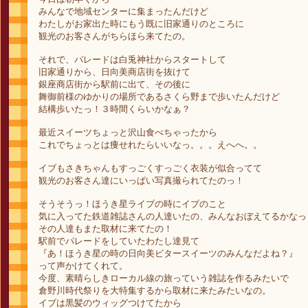
みんなで地域センターに集まったんだけど
わたしがお家出た時にもう既に旧家通りのところに
観光のお客さんがちらほら来てたの。
それで、パレードは白兎神社からスタートして
旧家通りから、日向美商店街を抜けて
銀座商店街から駅前に出て、その後に
舞御前様のゆかりの場所であるさくら野まで歩いたんだけど
結構歩いたっ！３時間くらいかなぁ？
最近スイーツちょっと沢山食べちゃったから
これでちょっとは痩せれたらいいなっ。。。えへへ。。
イブもさきちゃんもすっごくすっごく衣装が似合ってて
観光のお客さん達にいっぱい写真撮られてたのっ！
そうそうっ！ほうき星ライブの時にイブのこと
気に入ってた鉄道雑誌さんの人達いたの、みんなおぼえてるかなっ
その人達もまた取材に来てたの！
駅前でパレードをしていたわたし達見て
『あ！ほうき星の時の日向美ビタースイーツのみんなだよね？』
って声かけてくれて。
今度、素晴らしきローカル線の旅っていう雑誌を作るみたいで
倉野川時代祭りを大特集するから取材に来たみたいなの。
イブは黒髪のウィッグつけてたから