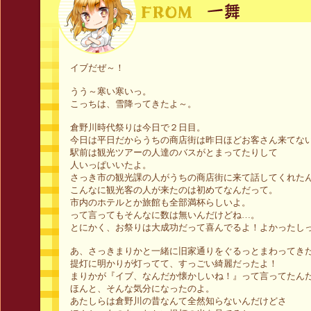
イブだぜ～！
うう～寒い寒いっ。
こっちは、雪降ってきたよ～。
倉野川時代祭りは今日で２日目。
今日は平日だからうちの商店街は昨日ほどお客さん来てな
駅前は観光ツアーの人達のバスがとまってたりして
人いっぱいいたよ。
さっき市の観光課の人がうちの商店街に来て話してくれた
こんなに観光客の人が来たのは初めてなんだって。
市内のホテルとか旅館も全部満杯らしいよ。
って言ってもそんなに数は無いんだけどね…。
とにかく、お祭りは大成功だって喜んでるよ！よかったし
あ、さっきまりかと一緒に旧家通りをぐるっとまわってき
提灯に明かりが灯ってて、すっごい綺麗だったよ！
まりかが『イブ、なんだか懐かしいね！』って言ってたん
ほんと、そんな気分になったのよ。
あたしらは倉野川の昔なんて全然知らないんだけどさ