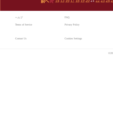
14
15
16
17
18
19
20
21
22
23
24
2
前へ
FAQ
ヘルプ
Terms of Service
Privacy Policy
Contact Us
Cookies Settings
©20