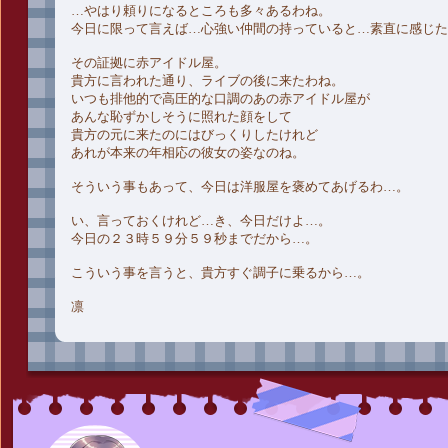
…やはり頼りになるところも多々あるわね。
今日に限って言えば…心強い仲間の持っていると…素直に感じた
その証拠に赤アイドル屋。
貴方に言われた通り、ライブの後に来たわね。
いつも排他的で高圧的な口調のあの赤アイドル屋が
あんな恥ずかしそうに照れた顔をして
貴方の元に来たのにはびっくりしたけれど
あれが本来の年相応の彼女の姿なのね。
そういう事もあって、今日は洋服屋を褒めてあげるわ…。
い、言っておくけれど…き、今日だけよ…。
今日の２３時５９分５９秒までだから…。
こういう事を言うと、貴方すぐ調子に乗るから…。
凛