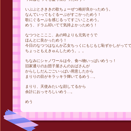
いぶぶとさききの歌ちょーぜつ格好良かっためう。
なんていってもぐるーぶがすごかっためう！
歌にぐるーぶを感じるってすごいことめう。
めう、ドラム叩いてて気持よかっためう！
なつつとこここ、あの時よりも元気そうで
ほんとに良かっためう！
今日のなつつはなんか乙女ちっくにもじもじ恥ずかしがって
ちょっともえきゅんしためう。。。
ちなみにシャノワールは今、食べ物いっぱいめうっ！
旧家通りのお団子屋さんのおばさんが
からししだんごごいっぱい用意したから
まりりの目がキラッキラ輝いてるめう…。
まりり、天使みたいな顔してるから
余計におっそろしいめう…。
めう