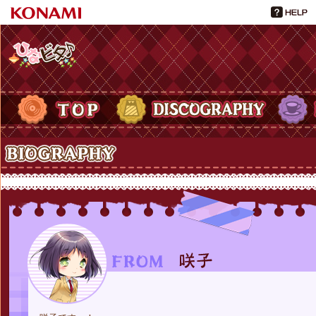
ひなビタ♪
TOP
DISCOGRAPHY
PROFIL
Biography