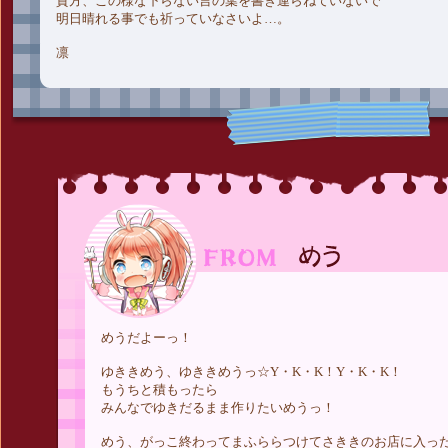
貴方、この様な下らない言の葉を書き連らねていないで
明日晴れる事でも祈っていなさいよ…。
凛
めうだよーっ！
ゆききめう、ゆききめうっ☆Y・K・K！Y・K・K！
もうちと積もったら
みんなでゆきだるまま作りたいめうっ！
めう、がっこ終わってまふららつけてさききのお店に入っ