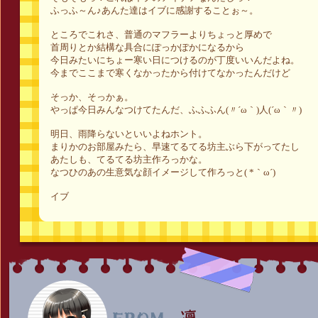
ふっふ～ん♪あんた達はイブに感謝することぉ～。
ところでこれさ、普通のマフラーよりちょっと厚めで
首周りとか結構な具合にぽっかぽかになるから
今日みたいにちょー寒い日につけるのが丁度いいんだよね。
今までここまで寒くなかったから付けてなかったんだけど
そっか、そっかぁ。
やっぱ今日みんなつけてたんだ、ふふふん(〃´ω｀)人(´ω｀〃)
明日、雨降らないといいよねホント。
まりかのお部屋みたら、早速てるてる坊主ぶら下がってたし
あたしも、てるてる坊主作ろっかな。
なつひのあの生意気な顔イメージして作ろっと( *｀ω´)
イブ