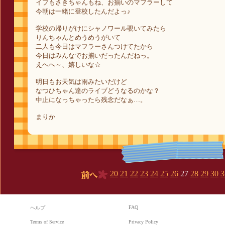
イブもさきちゃんもね、お揃いのマフラーして
今朝は一緒に登校したんだよっ♪
学校の帰りがけにシャノワール覗いてみたら
りんちゃんとめうめうがいて
二人も今日はマフラーさんつけてたから
今日はみんなでお揃いだったんだねっ。
えへへ～、嬉しいな☆
明日もお天気は雨みたいだけど
なつひちゃん達のライブどうなるのかな？
中止になっちゃったら残念だなぁ…。
まりか
20
21
22
23
24
25
26
27
28
29
30
3
前へ
FAQ
ヘルプ
Terms of Service
Privacy Policy