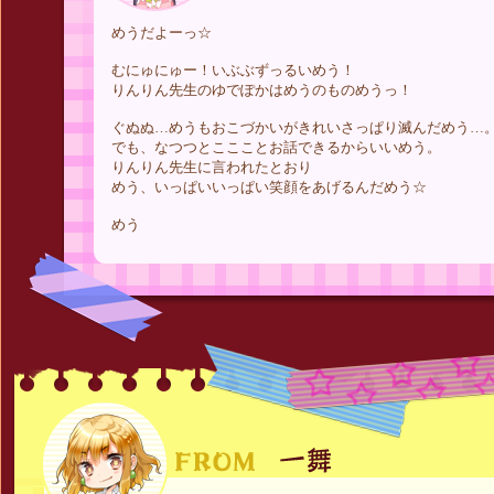
めうだよーっ☆
むにゅにゅー！いぶぶずっるいめう！
りんりん先生のゆでぽかはめうのものめうっ！
ぐぬぬ…めうもおこづかいがきれいさっぱり滅んだめう…
でも、なつつとここことお話できるからいいめう。
りんりん先生に言われたとおり
めう、いっぱいいっぱい笑顔をあげるんだめう☆
めう