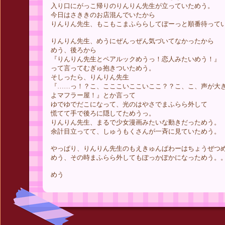
入り口にがっこ帰りのりんりん先生が立っていためう。
今日はさききのお店混んでいたから
りんりん先生、もこもこまふららしてぼーっと順番待って
りんりん先生、めうにぜんっぜん気づいてなかったから
めう、後ろから
『りんりん先生とペアルックめうっ！恋人みたいめう！』
って言ってむぎゅ抱きついためう。
そしったら、りんりん先生
『……っ！？こ、こここいここいここ？？こ、こ、声が大
よマフラー屋！』とか言って
ゆでゆでだこになって、光のはやさでまふらら外して
慌てて手で後ろに隠してためうっ。
りんりん先生、まるで少女漫画みたいな動きだっためう。
余計目立ってて、しゅうもくさんが一斉に見ていためう。
やっぱり、りんりん先生のもえきゅんぱわーはちょうぜつ
めう、その時まふらら外してもぽっかぽかになっためう。
めう