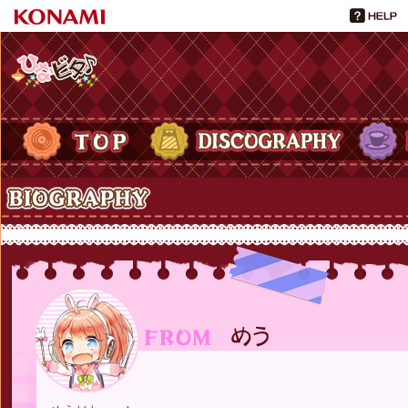
ひなビタ♪
TOP
DISCOGRAPHY
PROFIL
Biography