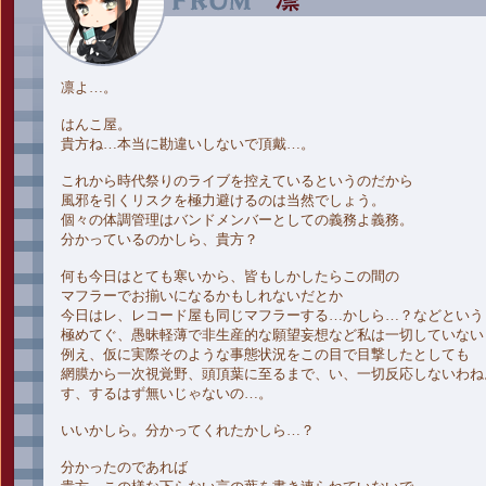
凛よ…。
はんこ屋。
貴方ね…本当に勘違いしないで頂戴…。
これから時代祭りのライブを控えているというのだから
風邪を引くリスクを極力避けるのは当然でしょう。
個々の体調管理はバンドメンバーとしての義務よ義務。
分かっているのかしら、貴方？
何も今日はとても寒いから、皆もしかしたらこの間の
マフラーでお揃いになるかもしれないだとか
今日はレ、レコード屋も同じマフラーする…かしら…？などという
極めてぐ、愚昧軽薄で非生産的な願望妄想など私は一切していない
例え、仮に実際そのような事態状況をこの目で目撃したとしても
網膜から一次視覚野、頭頂葉に至るまで、い、一切反応しないわね
す、するはず無いじゃないの…。
いいかしら。分かってくれたかしら…？
分かったのであれば