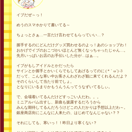
イブだぜ～っ！
めうのスマホかりて書いてる～
ちょっとさぁ…一言だけ言わせてもらっていい…？
握手するのにどんだけグッズ買わせるのよっ！あのショップわ！
おかげでイブのおこづかいほとんど無くなっちゃったじゃん…。
先月いっぱいお店のお手伝いした分が…はぁ…。
イブがもしアイドルとかだったら
サインとか握手とかいくらでもしてあげるってのに ( *｀ω´) -3
だって、こんな寒い中お客さんわざわざ観に来てくれるんだよ？
そのくらいして当たり前でしょ。
となりにいるまりかもうんうんってうなずいてるしぃ。
で、会場着いてるんだけどすっごい人だわ。。。
ミニアルバム出すし、新曲も披露するだろうから
みんな期待してるんだろうけどこの人だかりは予想以上だわ～。
銀座商店街にこんなに人来たの、はじめてなんじゃない？？
それにしても、寒いっ！！昨日より寒くない？