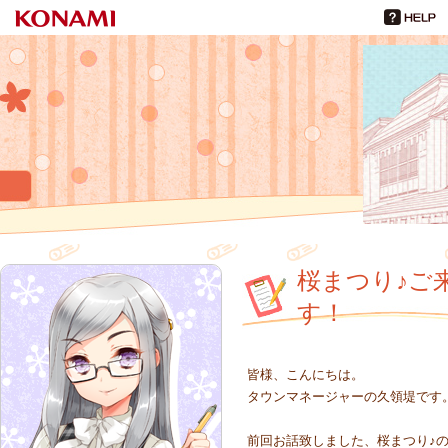
ひなビタ♪
倉野川観光課だより
桜まつり♪ご
す！
皆様、こんにちは。
タウンマネージャーの久領堤です
前回お話致しました、桜まつり♪