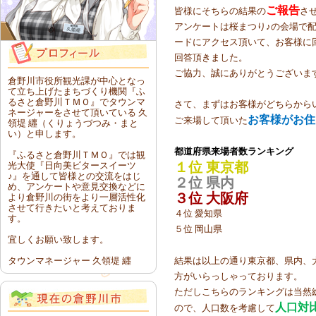
ご報告
皆様にそちらの結果の
さ
アンケートは桜まつり♪の会場で
ードにアクセス頂いて、お客様に
回答頂きました。
ご協力、誠にありがとうございま
倉野川市役所観光課が中心となっ
て立ち上げたまちづくり機関『ふ
るさと倉野川ＴＭＯ』でタウンマ
さて、まずはお客様がどちらから
ネージャーをさせて頂いている 久
お客様がお住
ご来場して頂いた
領堤 纒（くりょうづつみ・まと
い）と申します。
都道府県来場者数ランキング
『ふるさと倉野川ＴＭＯ』では観
１位 東京都
光大使『日向美ビタースイーツ
♪』を通して皆様との交流をはじ
２位 県内
め、アンケートや意見交換などに
３位 大阪府
より倉野川の街をより一層活性化
させて行きたいと考えておりま
４位 愛知県
す。
５位 岡山県
宜しくお願い致します。
タウンマネージャー 久領堤 纒
結果は以上の通り東京都、県内、
方がいらっしゃっております。
ただしこちらのランキングは当然
人口対
ので、人口数を考慮して