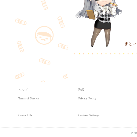
まとい
FAQ
ヘルプ
Terms of Service
Privacy Policy
Contact Us
Cookies Settings
©20