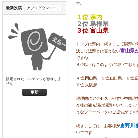
す。
１位 県内
２位 島根県
３位 富山県
トップは県内、続きまして隣県の
富山県
決して近県とは言えない
ですね。
４位以下はこのように続いており
４位.岡山県、５位.山口県、６位.
０位.大阪府
地理的にアクセスしやすい中国地
今後の観光課の課題といたしまし
うなツアーパックのご提供ができ
倉野川
続きましては、お客様が
いてです。