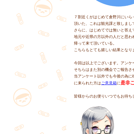
７割近くがはじめて倉野川にいら
頂いた、これは観光課と致しまし
さらに、はじめてでは無いと答え
地元や近県の方以外の人だと思わ
帰って来て頂いている。
こちらもとても嬉しい結果となり
今回は以上でございます。アンケ
そちらはまた別の機会でご報告さ
当アンケート以外でも今後の為に
是非
に来られた方は
ご意見箱
に
皆様からのお便りいつでもお待ち