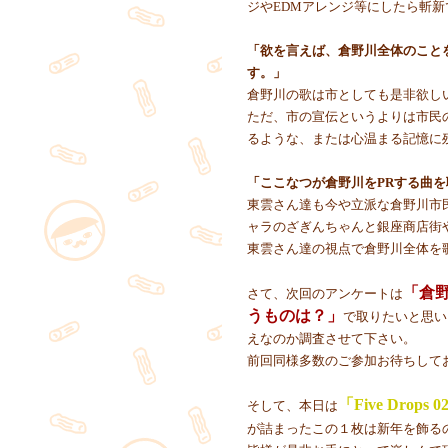
ジやEDMアレンジ等にしたら斬
「欲を言えば、倉野川全体のこと
す。」
倉野川の歌は市としても是非欲し
ただ、市の宣伝というよりは市民
るような、または心温まる記憶に
「ここなつが倉野川をPRする曲
東雲さん達も今や立派な倉野川市
ャラのざぎんちゃんと銀座商店街
東雲さん達の視点で倉野川全体を
「倉
さて、次回のアンケートは
うものは？」
で取りたいと思い
えなのか調査させて下さい。
前回同様多数のご参加お待ちして
「Five Drops 02
そして、本日は
が詰まったこの１枚は新年を飾る