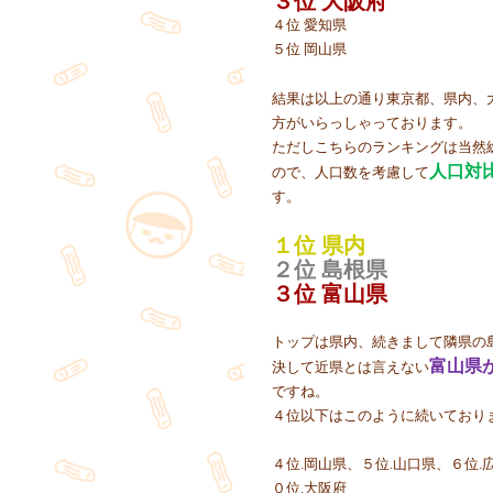
３位 大阪府
４位 愛知県
５位 岡山県
結果は以上の通り東京都、県内、
方がいらっしゃっております。
ただしこちらのランキングは当然
人口対
ので、人口数を考慮して
す。
１位 県内
２位 島根県
３位 富山県
トップは県内、続きまして隣県の
富山県
決して近県とは言えない
ですね。
４位以下はこのように続いており
４位.岡山県、５位.山口県、６位.
０位.大阪府