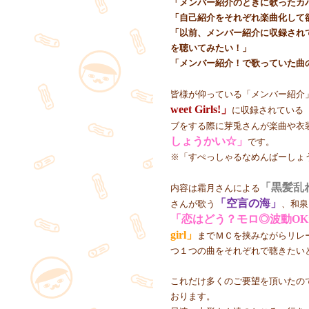
「メンバー紹介のときに歌ったカ
「自己紹介をそれぞれ楽曲化して
「以前、メンバー紹介に収録され
を聴いてみたい！」
「メンバー紹介！で歌っていた曲
皆様が仰っている「メンバー紹介
weet Girls!」
に収録されている
ブをする際に芽兎さんが楽曲や衣
しょうかい☆」
です。
※「すぺっしゃるなめんばーしょ
「黒髪乱
内容は霜月さんによる
「空言の海」
さんが歌う
、和泉
「恋はどう？モロ◎波動OK
girl」
までＭＣを挟みながらリレ
つ１つの曲をそれぞれで聴きたい
これだけ多くのご要望を頂いたの
おります。