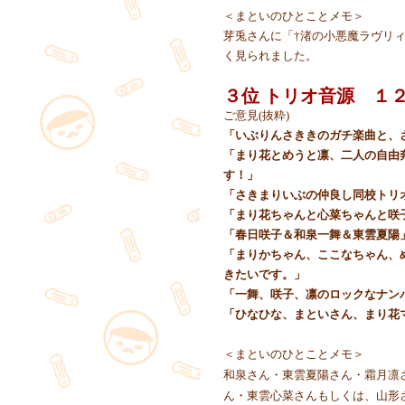
＜まといのひとことメモ＞
芽兎さんに「†渚の小悪魔ラヴリ
く見られました。
３位 トリオ音源 １
ご意見(抜粋)
「いぶりんさききのガチ楽曲と、
「まり花とめうと凛、二人の自由
す！」
「さきまりいぶの仲良し同校トリ
「まり花ちゃんと心菜ちゃんと咲
「春日咲子＆和泉一舞＆東雲夏陽
「まりかちゃん、ここなちゃん、
きたいです。」
「一舞、咲子、凛のロックなナン
「ひなひな、まといさん、まり花
＜まといのひとことメモ＞
和泉さん・東雲夏陽さん・霜月凛
ん・東雲心菜さんもしくは、山形