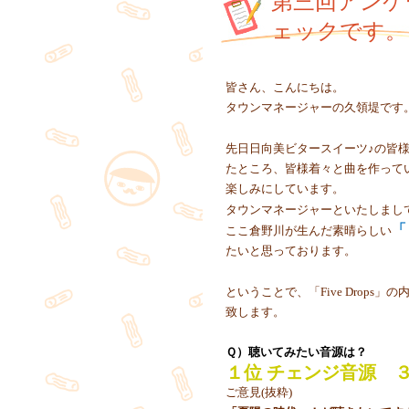
第三回アンケ
ェックです。
皆さん、こんにちは。
タウンマネージャーの久領堤です
先日日向美ビタースイーツ♪の皆
たところ、皆様着々と曲を作って
楽しみにしています。
タウンマネージャーといたしまし
「
ここ倉野川が生んだ素晴らしい
たいと思っております。
ということで、「Five Drops」
致します。
Ｑ）聴いてみたい音源は？
１位 チェンジ音源 
ご意見(抜粋)