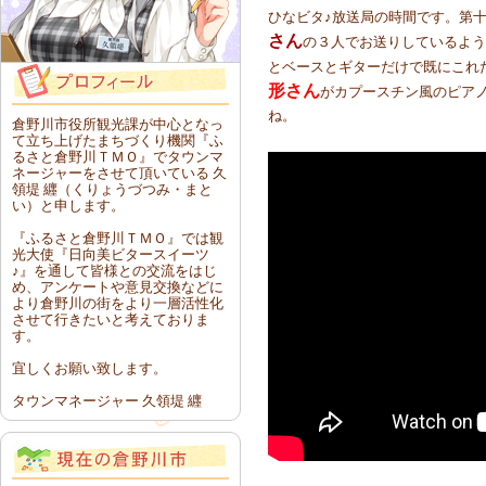
ひなビタ♪放送局の時間です。第
さん
の３人でお送りしているよう
とベースとギターだけで既にこれだけ
形さん
がカプースチン風のピア
ね。
倉野川市役所観光課が中心となっ
て立ち上げたまちづくり機関『ふ
るさと倉野川ＴＭＯ』でタウンマ
ネージャーをさせて頂いている 久
領堤 纒（くりょうづつみ・まと
い）と申します。
『ふるさと倉野川ＴＭＯ』では観
光大使『日向美ビタースイーツ
♪』を通して皆様との交流をはじ
め、アンケートや意見交換などに
より倉野川の街をより一層活性化
させて行きたいと考えておりま
す。
宜しくお願い致します。
タウンマネージャー 久領堤 纒