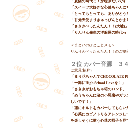
「夏陽の時代っ！が聴きたいです
「スイーツ大好きな心菜ちゃんに
「とってもとっても、ありがとう
「甘党天使まりきゅっぴんとかまりり
「さききぺったんたん！！(大嘘)
「りんりん先生の洋服屋の時代っ
＜まといのひとことメモ＞
りんりんぺったんたん！！のご要
２位 カバー音源 ３
ご意見(抜粋)
「まり花ちゃんでCHOCOLATE 
「一舞にHigh School Loveを！」
「さききがおもちゃ箱のロンド」
「めうちゃんに渚の小悪魔やガラ
しいです！」
「凛にキルトをカバーしてもらい
「心菜にカゴノトリをアレンジし
を楽しそうに歌う心菜の様子も見