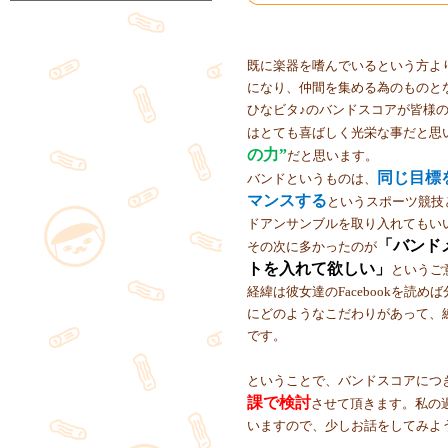
既に楽器を嗜んでいるという方よ
になり、仲間を集める為のものと
ひなビタ♪のバンドスコアが皆様
はとても喜ばしく光栄な事だと思
の力”
だと思います。
同じ目標
バンドというものは、
マンスする
というスポーツ競技
ドアンサンブルを取り入れてもい
「バンド
その次に多かったのが
トを入れて欲しい」
というご
経緯は彼女達のFacebookを読
にどのようなこだわりがあって、
です。
ということで、バンドスコアにつ
課で検討
させて頂きます。私の
いますので、少しお話をしてみよ