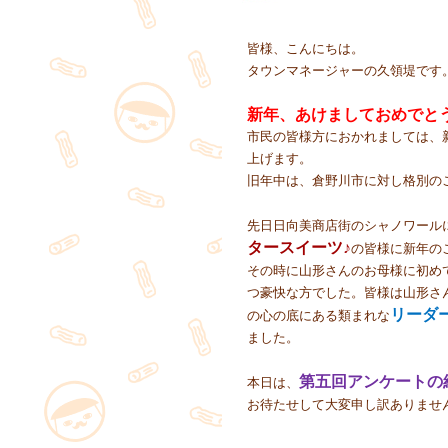
皆様、こんにちは。
タウンマネージャーの久領堤です
新年、あけましておめでと
市民の皆様方におかれましては、
上げます。
旧年中は、倉野川市に対し格別の
先日日向美商店街のシャノワール
タースイーツ♪
の皆様に新年の
その時に山形さんのお母様に初め
つ豪快な方でした。皆様は山形さ
リーダ
の心の底にある類まれな
ました。
第五回アンケートの
本日は、
お待たせして大変申し訳ありませ