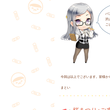
バ
沢
ご
今回は以上でございます。皆様か
まとい