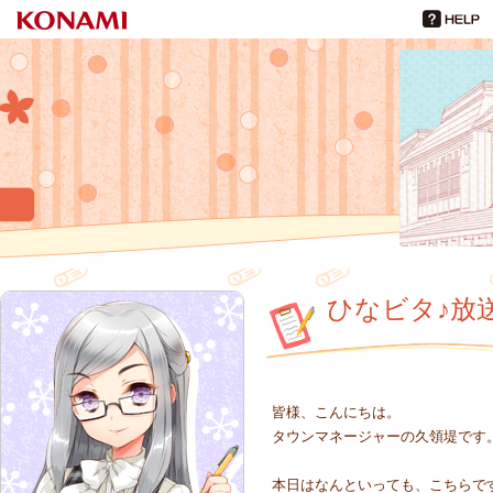
ひなビタ♪
倉野川観光課だより
ひなビタ♪放
皆様、こんにちは。
タウンマネージャーの久領堤です
本日はなんといっても、こちらで