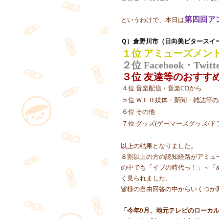
第四回ア
というわけで、本日は
Ｑ）倉野川市（日向美ビタースイ
１位 アミューズメン
２位 Facebook・Twit
３位 友達等のおすす
４位 音楽配信・音楽CDから
５位 ＷＥＢ媒体・新聞・雑誌等
６位 その他
７位 グッズ(ゲーマーズグッズ/ドラ
以上の結果となりました。
８割以上の方の認知経路がアミュ
の中でも「イブの時代っ！」～「
く見られました。
皆様の自由回答の中からいくつか
「今年9月、地元テレビのローカ