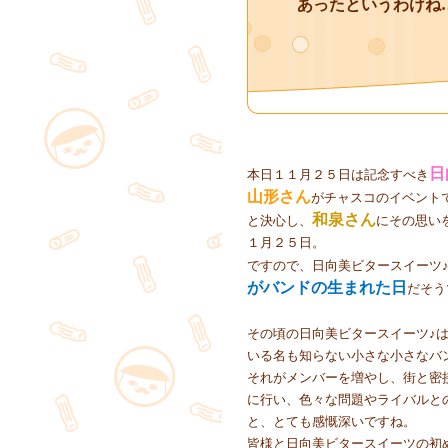
あったというわけね
日
本日１１月２５日は記念すべき
山形さん
がチャスコのイベント
和泉さん
と決心し、
にその思い
１月２５日。
ですので、日向美ビタースイーツ
がバンドの生まれた日
だそう
その頃の日向美ビタースイーツ♪
いる名も知らない小さな小さなバ
それがメンバーを増やし、街と密
に行い、色々な問題やライバルと
と、とても感慨深いですね。
皆様と日向美ビタースイーツの初