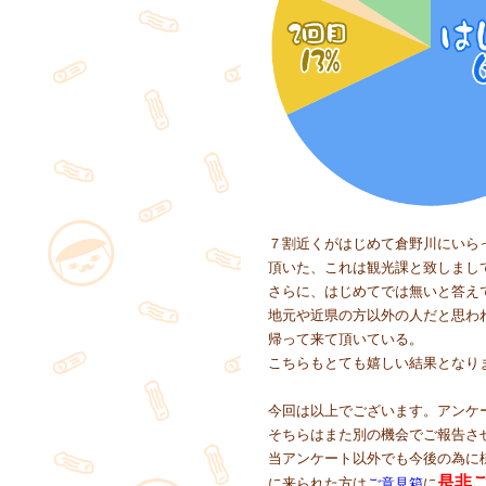
７割近くがはじめて倉野川にいら
頂いた、これは観光課と致しまし
さらに、はじめてでは無いと答え
地元や近県の方以外の人だと思わ
帰って来て頂いている。
こちらもとても嬉しい結果となり
今回は以上でございます。アンケ
そちらはまた別の機会でご報告さ
当アンケート以外でも今後の為に
是非
に来られた方は
ご意見箱
に