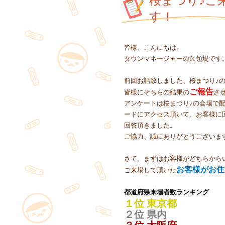
桜まつり♪ご
す！
皆様、こんにちは。
タウンマネージャーの久領堤です
前回お話致しました、桜まつり♪
ご報告
皆様にそちらの結果の
さ
アンケートは桜まつり♪の会場で
ードにアクセス頂いて、お客様に
回答頂きました。
ご協力、誠にありがとうございま
さて、まずはお客様がどちらから
お客様がお住
ご来場して頂いた
都道府県来場者数ランキング
１位 東京都
２位 県内