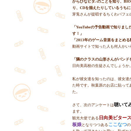
からひなビタ♪のことを知り、BIO
り、CDを揃えたりしているうち
芽兎さんが提唱するちくわパフェ
「YouTubeの予告動画で知りまし
す！」
「2013年のゲーム音楽をまとめ
動画サイトで知った人も何人かい
「隣のクラスの山形さんがバンド
日向美高校の生徒さんでしょうか
私が彼女達を知ったのは、彼女達
た時です。秋葉原のお店に貼って
た。
聴いて
さて、次のアンケートは
ます。
日向美ビタース
観光大使である
板娘
ここなつ
となりつつある
の