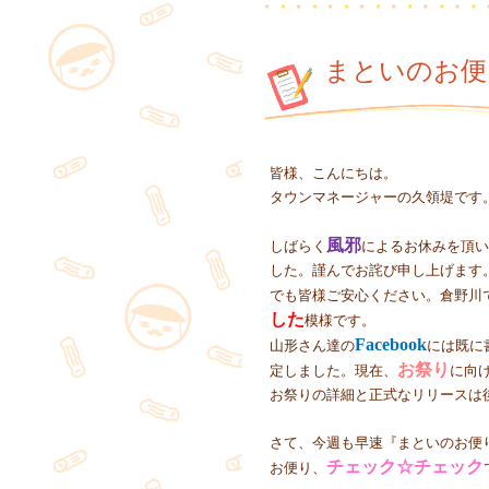
まといのお便
皆様、こんにちは。
タウンマネージャーの久領堤です
風邪
しばらく
によるお休みを頂い
した。謹んでお詫び申し上げます
でも皆様ご安心ください。倉野川
した
模様です。
Facebook
山形さん達の
には既に
お祭り
定しました。現在、
に向
お祭りの詳細と正式なリリースは
さて、今週も早速『まといのお便
チェック☆チェック
お便り、