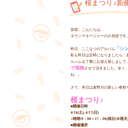
桜まつり♪新
皆様、こんにちは。
タウンマネージャーの久領堤です
「シ
昨日、ここなつのアルバム
私も昨日は定時になりましたら、
ルバムを丁重にお迎え致しまして
で堪能
させて頂きました。全く
ね…。
さて、本日は倉野川の新しい春祭
桜まつり♪
■開催日時
4/16(土), 4/17(日)
○時間/9：00～17：00(両日)※雨
■開催場所