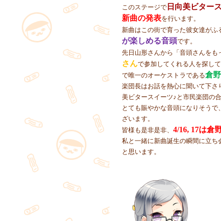
日向美ビタース
このステージで
新曲の発表
を行います。
新曲はこの街で育った彼女達がふ
が楽しめる音頭
です。
先日山形さんから「音頭さんをも
さん
で参加してくれる人を探して
倉野
で唯一のオーケストラである
楽団長はお話を熱心に聞いて下さ
美ビタースイーツ♪と市民楽団の
とても賑やかな音頭になりそうで
ざいます。
4/16, 1
皆様も是非是非、
私と一緒に新曲誕生の瞬間に立ち
と思います。