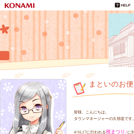
ひなビタ♪
倉野川観光課だより
まといのお便
皆様、こんにちは。
タウンマネージャーの久領堤です
桜まつり♪
4/16,17に行われる
に