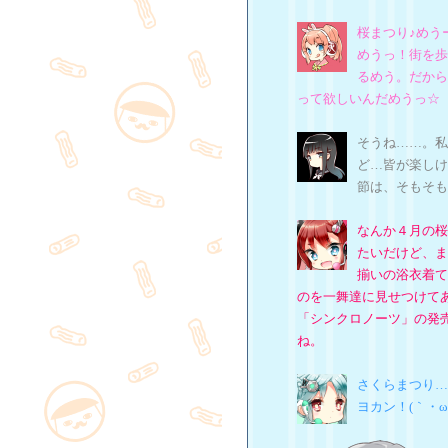
桜まつり♪めう
めうっ！街を歩
るめう。だから
って欲しいんだめうっ☆
そうね……。私
ど…皆が楽しけ
節は、そもそも
なんか４月の桜
たいだけど、ま
揃いの浴衣着て
のを一舞達に見せつけて
「シンクロノーツ」の発
ね。
さくらまつり…
ヨカン！(｀・ω