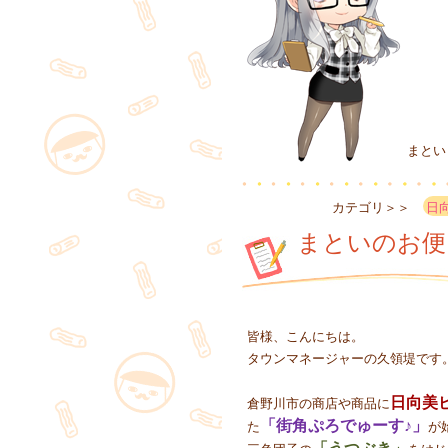
まとい
カテゴリ＞＞
日
まといのお便
皆様、こんにちは。
タウンマネージャーの久領堤です
日向美
倉野川市の商店や商品に
「街角ぷろでゅーす♪」
た
が