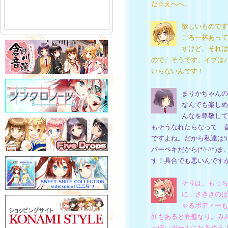
だ☆えへへ。
欲しいものです
ころ一杯あって
すけど、それは
ので。そうです、イブは
いらないんです！
まりかちゃんの
なんでも楽しめ
んなを尊敬して
もそうなれたらなって…
ですよね。だから私達は
パーペキだから(*^-^*
す！具合でも悪いんです
そりは、もっち
に…さききのば
ゃるボディーも
顔もあると完璧なり。み
っほいガールになるめう