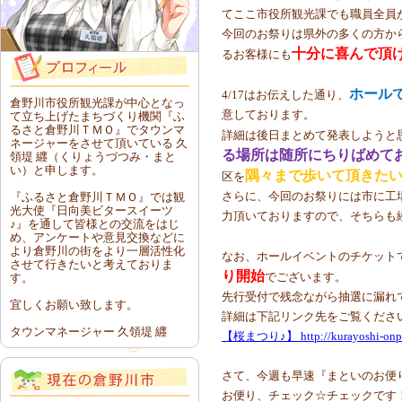
てここ市役所観光課でも職員全員
今回のお祭りは県外の多くの方か
十分に喜んで頂
るお客様にも
ホール
4/17はお伝えした通り、
倉野川市役所観光課が中心となっ
意しております。
て立ち上げたまちづくり機関『ふ
るさと倉野川ＴＭＯ』でタウンマ
詳細は後日まとめて発表しようと
ネージャーをさせて頂いている 久
る場所は随所にちりばめて
領堤 纒（くりょうづつみ・まと
い）と申します。
隅々まで歩いて頂きた
区を
さらに、今回のお祭りには市に工
『ふるさと倉野川ＴＭＯ』では観
光大使『日向美ビタースイーツ
力頂いておりますので、そちらも
♪』を通して皆様との交流をはじ
め、アンケートや意見交換などに
より倉野川の街をより一層活性化
なお、ホールイベントのチケット
させて行きたいと考えておりま
り開始
でございます。
す。
先行受付で残念ながら抽選に漏れ
宜しくお願い致します。
詳細は下記リンク先をご覧くださ
タウンマネージャー 久領堤 纒
【桜まつり♪】 http://kurayoshi-onp
さて、今週も早速『まといのお便
お便り、チェック☆チェックです