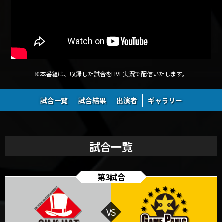
FRIP
TENIN
U76NER
※本番組は、収録した試合をLIVE実況で配信いたします。
試合一覧
試合結果
出演者
ギャラリー
試合一覧
第3試合