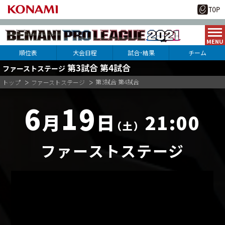
順位表
大会日程
試合･結果
チーム
第3試合 第4試合
ファーストステージ
ファーストステージ
APINA VRAMeS
GAME PANIC
SILKHAT
第3試合 第4試合
トップ
ファーストステージ
セカンドステージ
DOLCE.
MIKAMO
SEIRYU
6
19
UCCHIE
PEACE
RKS-32
セミファイナルステージ
月
日
21:00
（土）
NIKE.
54GAYA
NORI
ファイナルステージ
KENTAN
#MA3#
HAL
ファーストステージ
SUPER NOVA Tohoku
ROUND1
レジャーランド
WELLOW
U*TAKA
1-PIN
KEEL
KUREI
DINASO
CORIVE
ANSA
G*