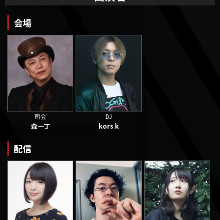
会場
司会
DJ
森一丁
kors k
配信