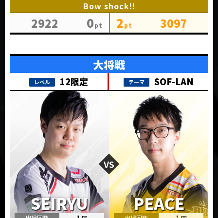
Bow shock!!
0
2
2922
3097
SOF-LAN
1
1