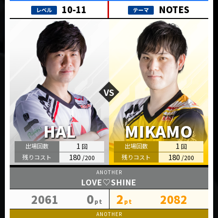
NOTES
1
1
180
180
LOVE♡SHINE
0
2
2061
2082