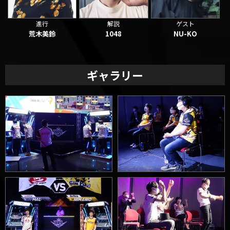
進行
解説
ゲスト
荒木美鈴
1048
NU-KO
ギャラリー