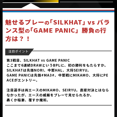
魅せるプレー
｢SILKHAT｣ vs バラ
の
ンス型
｢GAME PANIC」
勝負
行
の
の
方は？！
注目ポイント
第3戦目、SILKHAT vs GAME PANIC
ここまで6連続DRAWというBPLに、初の勝利をもたらすか。
SILKHATは先鋒NORI、中堅HAL、大将SEIRYU。
GAME PANICは先鋒#MA3#、中堅戦にMIKAMO、大将にPE
ACEがエントリー。
注目選手は両エースのMIKAMO、SEIRYU。直接対決とはなら
なかったが、エースの威厳をプレーで見せられるか。
轟くか稲妻、覆すか魔術。