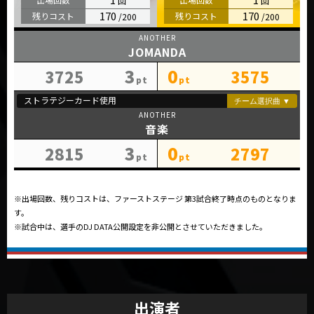
170
170
JOMANDA
3
0
3725
3575
音楽
3
0
2815
2797
※出場回数、残りコストは、ファーストステージ 第3試合終了時点のものとなりま
す。
※試合中は、選手のDJ DATA公開設定を非公開とさせていただきました。
出演者