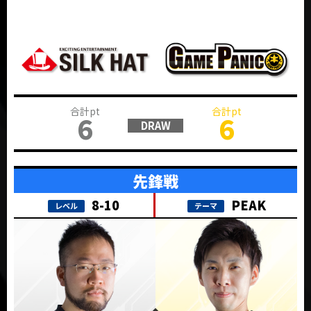
6
6
PEAK