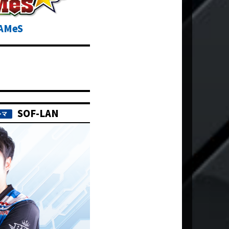
AMeS
SOF-LAN