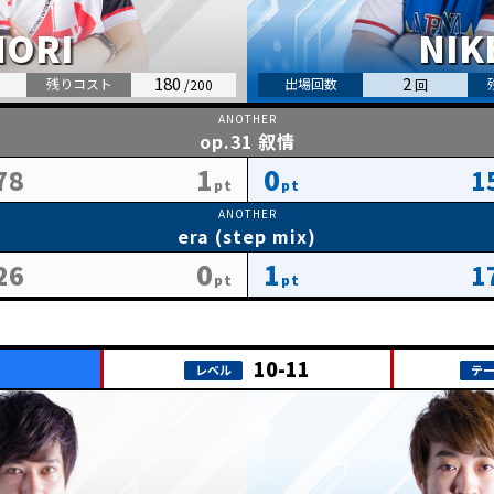
180
2
op.31 叙情
1
0
78
1
era (step mix)
0
1
26
1