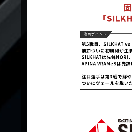
固
「SILKH
注目ポイント
第5戦目、SILKHAT vs 
前節ついに初勝利が生ま
SILKHATは先鋒NORI
APINA VRAMeSは先
注目選手は第3戦で鮮やか
ついにヴェールを脱いだ