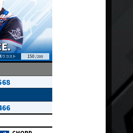
150
568
466
CHORD