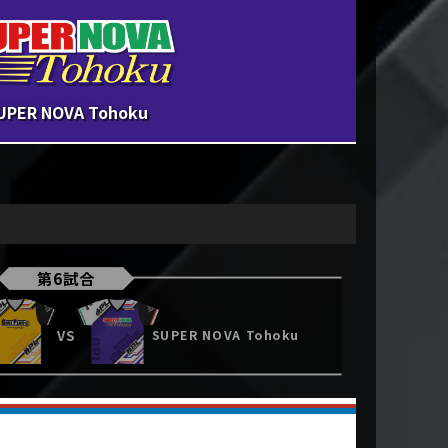
UPER NOVA Tohoku
第6試合