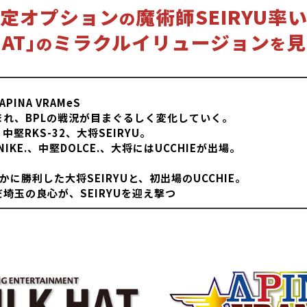
定オプション
魔術師SEIRYU率
の
AT｣
ミラクルイリュージョン
見
の
を
APINA VRAMeS
れ、BPLの戦況が目まぐるしく変化していく。
、中堅RKS-32、大将SEIRYU。
鋒NIKE.、中堅DOLCE.、大将にはUCCHIEが出場。
に勝利した大将SEIRYUと、初出場のUCCHIE。
埼玉の良心が、SEIRYUを迎え撃つ