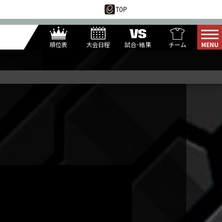
順位表
大会日程
試合･結果
チーム
ROUND1
レジャーランド
U*TAKA
1-PIN
KUREI
DINASO
ANSA
G*
TENIN
U76NER