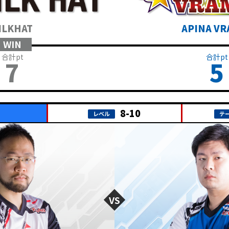
ILKHAT
APINA VR
7
5