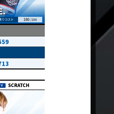
180
559
713
SCRATCH