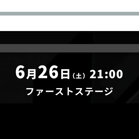
NIC
SILKHAT
SUPER NOVA Tohoku
O
SEIRYU
WELLOW
6
26
RKS-32
KEEL
月
日
21:00
A
NORI
CORIVE
（土）
HAL
FRIP
ファーストステージ