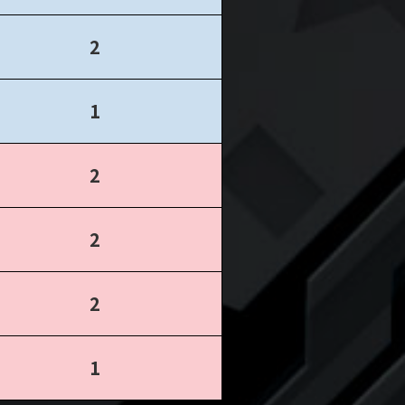
2
1
2
2
2
1