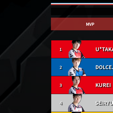
MVP
1
2
3
4