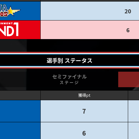
20
6
選手別 ステータス
セミファイナル
ステージ
獲得pt
7
6