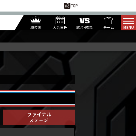
順位表
大会日程
試合･結果
チーム
ROUND1
レジャーランド
U*TAKA
1-PIN
KUREI
DINASO
ANSA
G*
TENIN
U76NER
ファイナル
ステージ