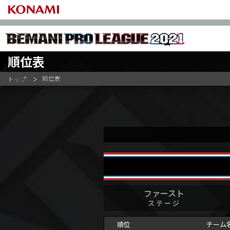
順位表
ファーストステージ
APINA VRAMeS
GAME PA
順位表
トップ
セカンドステージ
DOLCE.
MIKAM
セミファイナルステージ
UCCHIE
PEACE
NIKE.
54GAY
ファイナルステージ
KENTAN
#MA3#
ファースト
ステージ
順位
チーム