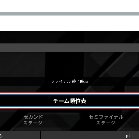
NIC
SILKHAT
SUPER NOVA Tohoku
O
SEIRYU
WELLOW
RKS-32
KEEL
A
NORI
CORIVE
ファイナル
終了時点
HAL
FRIP
チーム順位表
セカンド
セミファイナル
ステージ
ステージ
名
pt