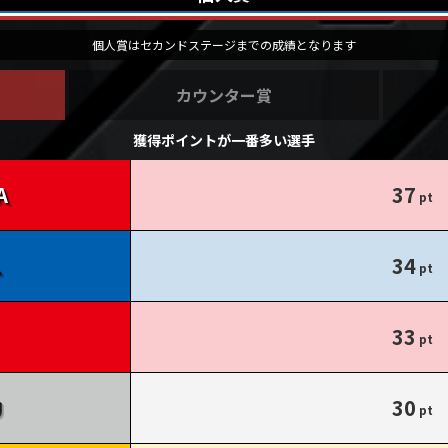
個人賞はセカンドステージまでの成績となります
カウンター賞
獲得ポイントが一番多い選手
37
34
33
30