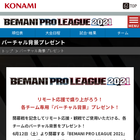
順位表
大会日程
試合･結果
チーム
バーチャル背景プレゼント
ファーストステージ
APINA VRAMeS
GAME PANIC
SILKHAT
バーチャル背景プレゼント
トップ
セカンドステージ
DOLCE.
MIKAMO
SEIRYU
UCCHIE
PEACE
RKS-32
セミファイナルステージ
NIKE.
54GAYA
NORI
ファイナルステージ
KENTAN
#MA3#
HAL
リモート応援で盛り上がろう！
SUPER NOVA Tohoku
ROUND1
レジャーランド
各チーム専用『バーチャル背景』プレゼント！
WELLOW
U*TAKA
1-PIN
開幕戦を記念してリモート応援・観戦でご使用いただける、各
KEEL
KUREI
DINASO
チームのバーチャル背景をプレゼント！
CORIVE
ANSA
G*
6月12日（土）より開幕する『BEMANI PRO LEAGUE 2021』