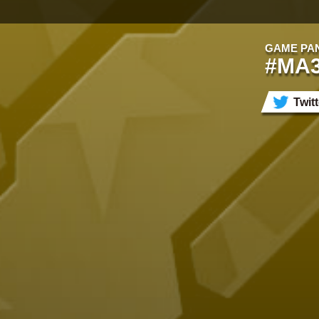
GAME PA
#MA
Twi