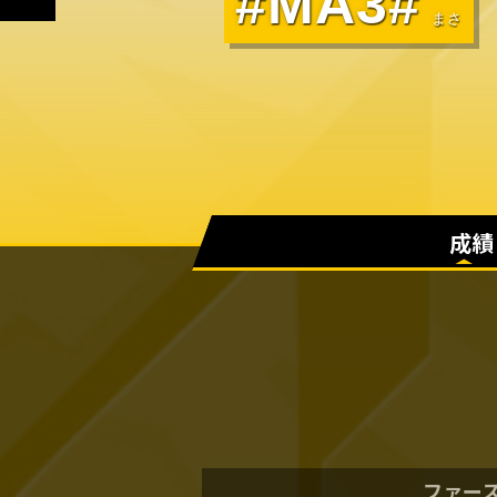
#MA3#
まさ
成績
ファー