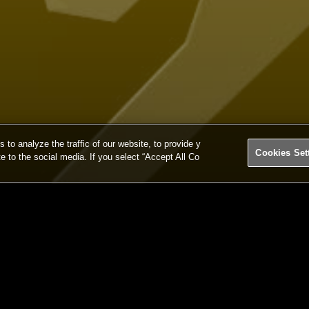
o analyze the traffic of our website, to provide y
Cookies Set
te to the social media. If you select “Accept All Co
大会について
チーム
BEMANI PRO LEAGUEとは
チー
大会ルール
API