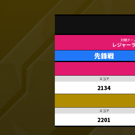
レジャー
先鋒戦
2134
2201