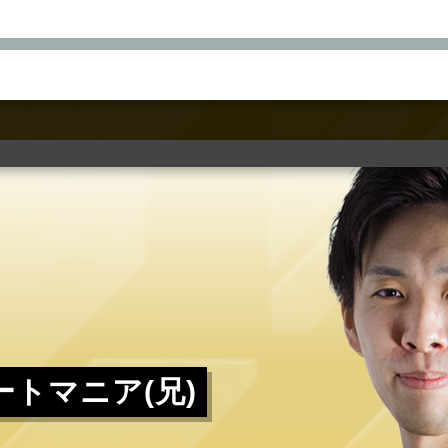
NIC
SILKHAT
SUPER NOVA Tohoku
O
SEIRYU
WELLOW
RKS-32
KEEL
A
NORI
CORIVE
HAL
FRIP
トマニア(兄)