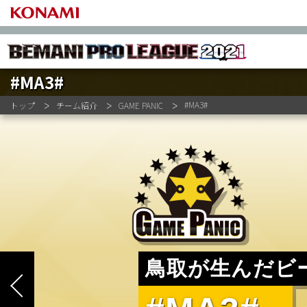
#MA3#
ファーストステージ
APINA VRAMeS
GAME PA
#MA3#
トップ
チーム紹介
GAME PANIC
セカンドステージ
DOLCE.
MIKAM
セミファイナルステージ
UCCHIE
PEACE
NIKE.
54GAY
ファイナルステージ
KENTAN
#MA3#
鳥取が生んだビー