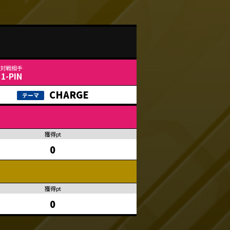
1-PIN
CHARGE
0
0