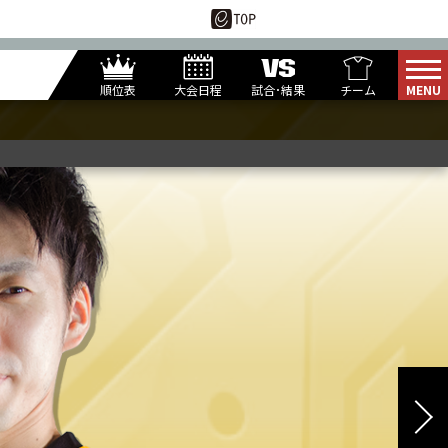
順位表
大会日程
試合･結果
チーム
ROUND1
レジャーランド
U*TAKA
1-PIN
KUREI
DINASO
ANSA
G*
TENIN
U76NER