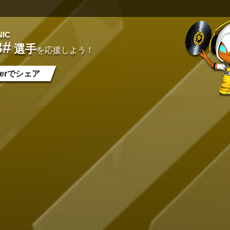
NIC
3#
選手
を
応援しよう！
tterでシェア