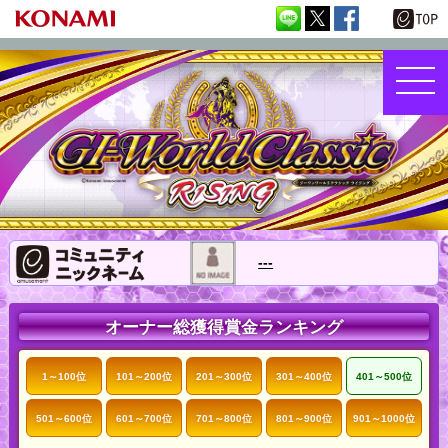
---
オーナー総獲得賞金ランキング
1～100位
101～200位
201～300位
301～400位
401～500位
501～600位
601～700位
701～800位
801～900位
901～1000位