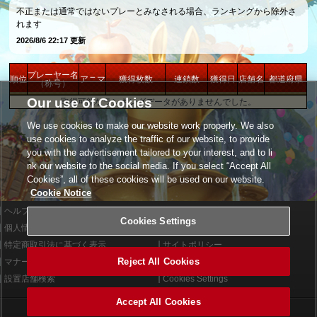
不正または通常ではないプレーとみなされる場合、ランキングから除外さ
れます
2026/8/6 22:17 更新
プレーヤー名
順位
アニマ
獲得枚数
連鎖数
獲得日
店舗名
都道府県
（称号）
Our use of Cookies
取得可能なランキングデータがありませんでした。
We use cookies to make our website work properly. We also
use cookies to analyze the traffic of our website, to provide
you with the advertisement tailored to your interest, and to li
nk our website to the social media. If you select “Accept All
Cookies”, all of these cookies will be used on our website.
Cookie Notice
ヘルプ
利用規約
Cookies Settings
個人情報等保護方針
外部送信について
特定商取引法に基づく表示
サイトポリシー
Reject All Cookies
マナー＆ルール
お問い合わせ
設置店舗検索
Cookies Settings
Accept All Cookies
©2026 Konami Arcade Games