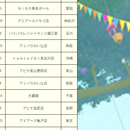
5
ＧｉＧＯ東名ボール
愛知
29
アドアーズイサゴ店
神奈川
8
バイパスレジャーランド藤江新
石川
35
アミパラがいな店
鳥取
0
ｎａｍｃｏイオン具志川店
沖縄
4
アピナ富山豊田店
富山
4
アミパラがいな店
鳥取
54
大慶園
千葉
3
アピナ塩尻店
長野
65
アドアーズ亀戸店
東京