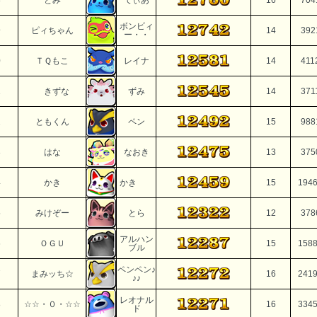
8
とみ
てぃあ
16
704
ボンビィ
9
ピィちゃん
14
392
ー・・
0
ＴＱもこ
レイナ
14
411
1
きずな
ずみ
14
371
2
ともくん
ペン
15
988
3
はな
なおき
13
375
4
かき
かき
15
194
5
みけぞー
とら
12
378
アルハン
6
ＯＧＵ
15
158
ブル
ペンペン♪
7
まみッち☆
16
241
♪♪
レオナル
8
☆☆・０・☆☆
16
334
ド