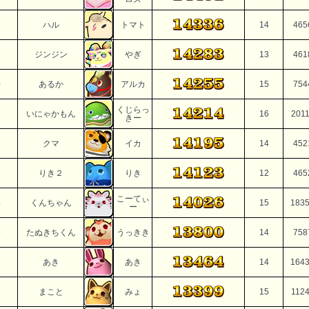
8
ハル
トマト
14
465
9
ジンジン
やぎ
13
461
0
あるか
アルカ
15
754
くじらっ
1
いにゃかもん
16
201
きー
2
クマ
イカ
14
452
3
りき２
りき
12
465
こーてぃ
4
くんちゃん
15
183
ー
5
たぬきちくん
うっきき
14
758
6
あき
あき
14
164
7
まこと
みょ
15
112