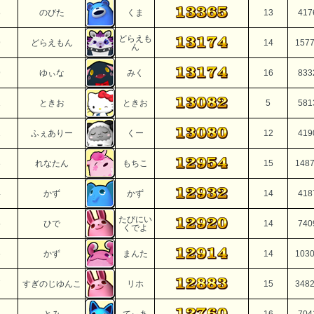
8
のびた
くま
13
417
どらえも
9
どらえもん
14
157
ん
9
ゆぃな
みく
16
833
1
ときお
ときお
5
581
2
ふぇありー
くー
12
419
3
れなたん
もちこ
15
148
4
かず
かず
14
418
たびにい
5
ひで
14
740
くでよ
6
かず
まんた
14
103
7
すぎのじゆんこ
リホ
15
348