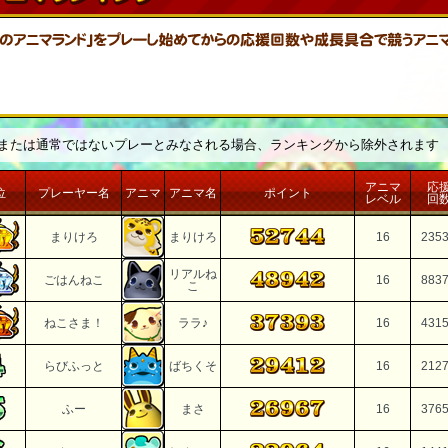
または通常ではないプレーとみなされる場合、ランキングから除外されます
アニマ
応
位
プレーヤー名
アニマ
アニマ名
ポイント
レベル
回
まりけろ
まりけろ
16
235
リアルね
ごはんねこ
16
883
こ
ねこさま！
ララ♪
16
431
らびふっと
ばちくそ
16
212
ふー
まさ
16
376