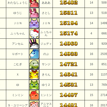
7
わたなしょうじ
あああ
14
509
8
ゆうじ
さとし
13
519
9
Ｊ☆Ｎ
Ｊ☆Ｎ
14
149
ふぅちゃ
0
ふぅちゃん
4
666
ん
1
アンセム
ジュディ
16
920
2
Ｕボート
のぶ
16
253
3
こむぎ
サンジ
16
851
4
Ｘ
きりん
16
113
5
ゆ
ゆう２
13
765
6
ミンミン
ミンミン
15
271
アニマス
7
Ｓ・ユリーシア
16
201
ロス