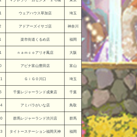
1
マグレブゲームセンター２号機
東京
1
ウェアハウス草加店
埼玉
2
アドアーズイサゴ店
神奈川
1
楽市街道くるめ店
福岡
1
ｎａｍｃｏアリオ鳳店
大阪
0
アピナ富山豊田店
富山
61
ＧｉＧＯ川口
埼玉
6
千葉レジャーランド成東店
千葉
84
アミパラがいな店
鳥取
90
群馬レジャーランド渋川店
群馬
53
タイトーステーション福岡天神
福岡