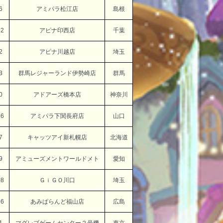
6
アミパラ松江店
島根
72
アピナ印西店
千葉
2
アピナ川越店
埼玉
3
群馬レジャーランド伊勢崎店
群馬
0
アドアーズ橋本店
神奈川
76
アミパラ下関長府店
山口
7
キャッツアイ新札幌店
北海道
9
アミューズメントワールドメト
愛知
08
ＧｉＧＯ川口
埼玉
26
あみぱらんど福山店
広島