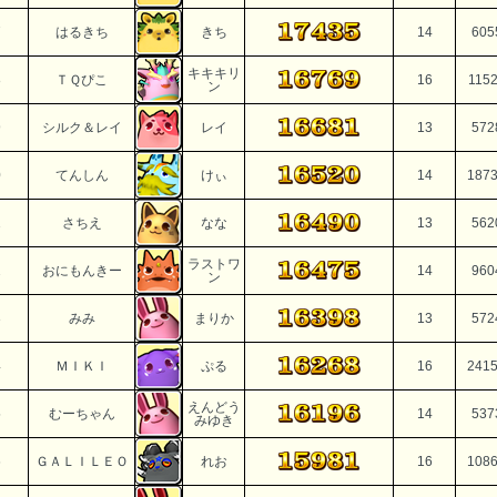
7
はるきち
きち
14
605
キキキリ
8
ＴＱぴこ
16
115
ン
9
シルク＆レイ
レイ
13
572
0
てんしん
けぃ
14
187
1
さちえ
なな
13
562
ラストワ
2
おにもんきー
14
960
ン
3
みみ
まりか
13
572
4
ＭＩＫＩ
ぷる
16
241
えんどう
5
むーちゃん
14
537
みゆき
6
ＧＡＬＩＬＥＯ
れお
16
108