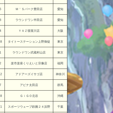
6
Ｍ＇Ｓパーク豊田店
愛知
8
ラウンドワン半田店
愛知
4
ＹＡＺ寝屋川店
大阪
18
タイトーステーション上野御徒
東京
1
ラウンドワン武蔵村山店
東京
2
楽市楽座くりえいと宗像店
福岡
52
アドアーズイサゴ店
神奈川
7
アピナ太田店
群馬
38
ＧｉＧＯ北谷
沖縄
41
スポーツウェーブ鉄腕２４浜野
千葉