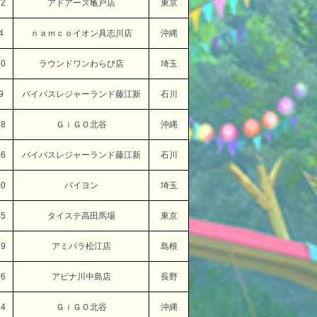
12
アドアーズ亀戸店
東京
4
ｎａｍｃｏイオン具志川店
沖縄
60
ラウンドワンわらび店
埼玉
9
バイパスレジャーランド藤江新
石川
38
ＧｉＧＯ北谷
沖縄
56
バイパスレジャーランド藤江新
石川
00
バイヨン
埼玉
45
タイステ高田馬場
東京
89
アミパラ松江店
島根
16
アピナ川中島店
長野
54
ＧｉＧＯ北谷
沖縄