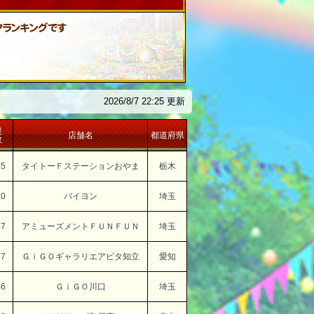
2026/8/7 22:25 更新
援
店舗名
都道府県
数
35
タイトーＦステーションおやま
栃木
70
バイヨン
埼玉
57
アミューズメントＦＵＮＦＵＮ
埼玉
77
ＧｉＧＯギャラリエアピタ知立
愛知
56
ＧｉＧＯ川口
埼玉