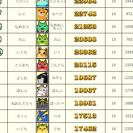
ジャン♪
☆ジャン♪
16
144
レイ
ルーク
14
872
なめねこ
なめネコ
16
193
Ｒ☆♪
のぶ
のぶ
13
781
いぐち
いく
14
239
とらきち
ごんどら
14
131
2
よしお
ホゲェ
16
121
3
ぼんぷ
ぼんぷ
16
177
4
ねおんてとら
ぽったー
16
168
5
カィジ
ぺろ
14
161
6
いぐち
ぐれ
14
232