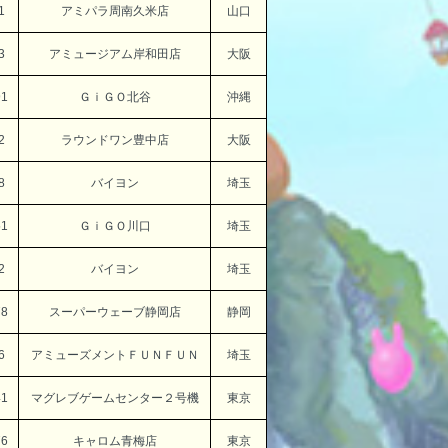
1
アミパラ周南久米店
山口
3
アミュージアム岸和田店
大阪
91
ＧｉＧＯ北谷
沖縄
2
ラウンドワン豊中店
大阪
8
バイヨン
埼玉
51
ＧｉＧＯ川口
埼玉
2
バイヨン
埼玉
78
スーパーウェーブ静岡店
静岡
6
アミューズメントＦＵＮＦＵＮ
埼玉
41
マグレブゲームセンター２号機
東京
76
キャロム青梅店
東京