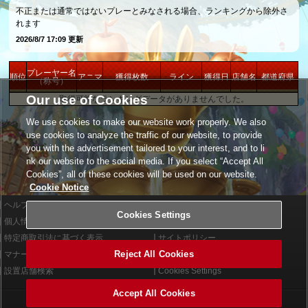
不正または通常ではないプレーとみなされる場合、ランキングから除外さ
れます
2026/8/7 17:09 更新
プレーヤー名
順位
アニマ
獲得枚数
ライン
獲得日
店舗名
都道府県
（称号）
Our use of Cookies
取得可能なランキングデータがありませんでした。
We use cookies to make our website work properly. We also
use cookies to analyze the traffic of our website, to provide
you with the advertisement tailored to your interest, and to li
nk our website to the social media. If you select “Accept All
Cookies”, all of these cookies will be used on our website.
Cookie Notice
ヘルプ
利用規約
Cookies Settings
個人情報等保護方針
外部送信について
特定商取引法に基づく表示
サイトポリシー
Reject All Cookies
マナー＆ルール
お問い合わせ
設置店舗検索
Cookies Settings
Accept All Cookies
©2026 Konami Arcade Games