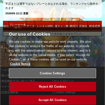
不正または通常ではないプレーとみなされる場合、ランキングから除外さ
れます
2026/8/6 22:21 更新
プレーヤー名
順位
アニマ
トータルWIN
連チャン数
獲得日
店舗名
都道府県
（称号）
Our use of Cookies
取得可能なランキングデータがありませんでした。
We use cookies to make our website work properly. We also
use cookies to analyze the traffic of our website, to provide
you with the advertisement tailored to your interest, and to li
nk our website to the social media. If you select “Accept All
Cookies”, all of these cookies will be used on our website.
Cookie Notice
ヘルプ
利用規約
Cookies Settings
個人情報等保護方針
外部送信について
特定商取引法に基づく表示
サイトポリシー
Reject All Cookies
マナー＆ルール
お問い合わせ
設置店舗検索
Cookies Settings
Accept All Cookies
©2026 Konami Arcade Games