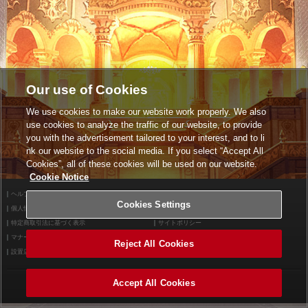
Our use of Cookies
We use cookies to make our website work properly. We also
use cookies to analyze the traffic of our website, to provide
you with the advertisement tailored to your interest, and to li
nk our website to the social media. If you select “Accept All
Cookies”, all of these cookies will be used on our website.
Cookie Notice
ヘルプ
利用規約
Cookies Settings
個人情報等保護方針
外部送信について
特定商取引法に基づく表示
サイトポリシー
マナー＆ルール
お問い合わせ
Reject All Cookies
設置店舗検索
Cookies Settings
Accept All Cookies
©2026 Konami Arcade Games