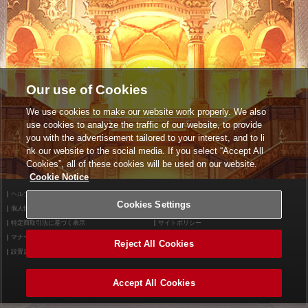
Our use of Cookies
We use cookies to make our website work properly. We also
use cookies to analyze the traffic of our website, to provide
you with the advertisement tailored to your interest, and to li
nk our website to the social media. If you select “Accept All
Cookies”, all of these cookies will be used on our website.
Cookie Notice
ヘルプ
利用規約
Cookies Settings
個人情報等保護方針
外部送信について
特定商取引法に基づく表示
サイトポリシー
マナー＆ルール
お問い合わせ
Reject All Cookies
設置店舗検索
Cookies Settings
Accept All Cookies
©2026 Konami Arcade Games